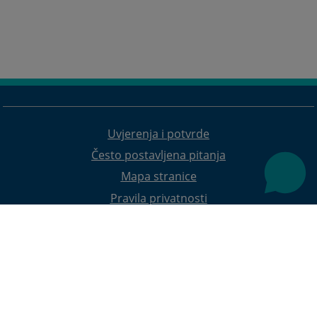
Uvjerenja i potvrde
Često postavljena pitanja
Mapa stranice
Pravila privatnosti
Redizajn web stranice je finansirala Evropska unija. Za njen sadržaj isključivo je odgovorno
Visoko sudsko i tužilačko vijeće BiH i ona ne odražava nužno stavove Evropske unije.