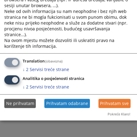
sesiji unutar browsera, ...).
Neke od ovih informacija su nam neophodne i bez njih web
stranica ne bi mogla fukcionisati u svom punom obimu, dok
neke nisu prijeko neophodne a služe za dodatne stvari (npr.
procjenu nivoa posjećenosti, budućeg usavršavanja
stranice...).
Na ovom mjestu možete dozvoliti ili uskratiti pravo na
korištenje tih informacija.
Translation
(obavezna)
↓
2
Servisi treće strane
Analitika o posjećenosti stranica
↓
2
Servisi treće strane
Ne prihvatam
Prihvatam odabrane
Prihvatam sve
Pokreće Klaro!