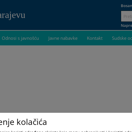
Bosan
arajevu
Idi
na
Napre
sadržaj
Odnosi s javnošću
Javne nabavke
Kontakt
Sudske o
enje kolačića