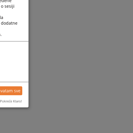
ređene
o sesiji
la
a dodatne
.
ijesti
hvatam sve
Pokreće Klaro!