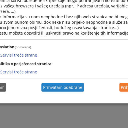
nica koristi određene skripte koje mogu pohranjivati i koristiti od
iz vašeg browsera i vašeg uređaja (npr. IP adresa uređaja, varijable 
era, ...).
h informacija su nam neophodne i bez njih web stranica ne bi mog
i u svom punom obimu, dok neke nisu prijeko neophodne a služe z
 procjenu nivoa posjećenosti, budućeg usavršavanja stranice...).
tu možete dozvoliti ili uskratiti pravo na korištenje tih informacija
nslation
(obavezna)
Servisi treće strane
Trenutno nema v
litika o posjećenosti stranica
Servisi treće strane
tam
Prihvatam odabrane
Pri