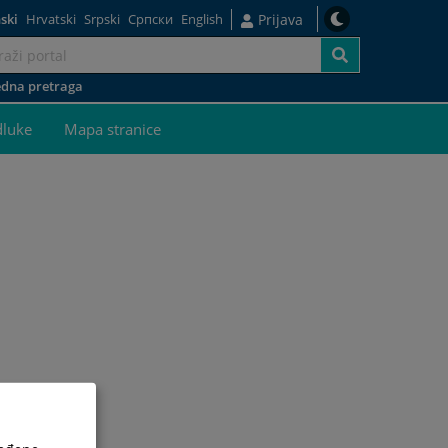
ski
Hrvatski
Srpski
Српски
English
Prijava
dna pretraga
dluke
Mapa stranice