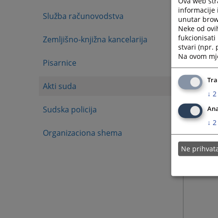
Ova web stra
informacije 
Služba računovodstva
unutar brows
Neke od ovi
fukcionisat
Zemljišno-knjižna kancelarija
stvari (npr.
Na ovom mjes
Pisarnice
Tra
Akti suda
↓
2
Sudska policija
Ana
↓
2
Organizaciona shema
Ne prihva