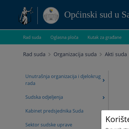
Općinski sud u S
Rad suda
Oglasna ploča
Kutak za građane
Akti suda
Rad suda
Organizacija suda
Unutrašnja organizacija i djelokrug
rada
Sudska odjeljenja
Kabinet predsjednika Suda
Korišt
Sektor sudske uprave