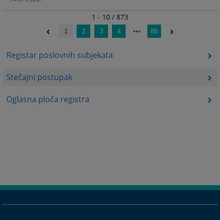
1 - 10 / 873
1
2
3
4
88
Registar poslovnih subjekata
Stečajni postupak
Oglasna ploča registra