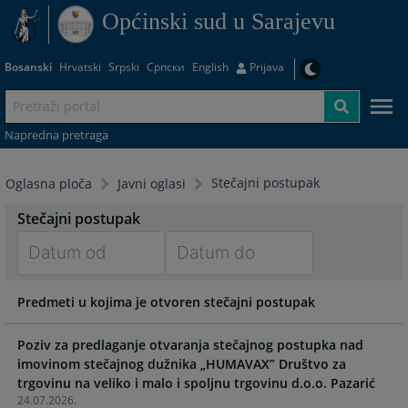
Općinski sud u Sarajevu
Bosanski
Hrvatski
Srpski
Српски
English
Prijava
Napredna pretraga
Stečajni postupak
Oglasna ploča
Javni oglasi
Stečajni postupak
Navigate
Navigate
Predmeti u kojima je otvoren stečajni postupak
forward
forward
to
to
interact
interact
Poziv za predlaganje otvaranja stečajnog postupka nad
with
with
imovinom stečajnog dužnika „HUMAVAX” Društvo za
the
the
trgovinu na veliko i malo i spoljnu trgovinu d.o.o. Pazarić
24.07.2026.
calendar
calendar