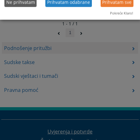
Ne prihvatam
Prihvatam odabrane
Prihvatam sve
Pokreće Klaro!
1 - 1 / 1
1
Podnošenje pritužbi
Sudske takse
Sudski vještaci i tumači
Pravna pomoć
Uvjerenja i potvrde