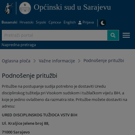
Općinski sud u Sarajevu
Bosanski
Hrvatski
Srpski
Српски
English
Prijava
Napredna pretraga
Podnošenje pritužbi
Oglasna ploča
Važne informacije
Podnošenje pritužbi
Pritužbe na postupanje sudija potrebno je dostaviti Uredu
disciplinskog tužitelja pri Visokom sudskom i tužilačkom vijeću BiH, a
koje je jedino ovlašteno da razmatra iste. Pritužbe možete dostaviti na
adresu:
URED DISCIPLINSKOG TUŽIOCA VSTV BiH
Ul. Kraljice Jelene broj 88,
71000 Sarajevo