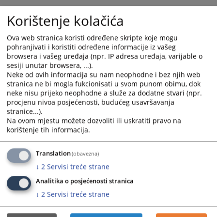
Ostale predstavke, pritužbe i sugestije koje se odnose na postupanje
Korištenje kolačića
uposlenika suda, stranke mogu dostaviti sudu putem
emaila
info@oss.ba
ili lično ostaviti u sandučić koji se nalazi u šalter-
Ova web stranica koristi određene skripte koje mogu
sali suda (prizemlje) i na II spratu ispred kancelarije broj 235.
pohranjivati i koristiti određene informacije iz vašeg
browsera i vašeg uređaja (npr. IP adresa uređaja, varijable o
14831
PREGLEDA
sesiji unutar browsera, ...).
Neke od ovih informacija su nam neophodne i bez njih web
stranica ne bi mogla fukcionisati u svom punom obimu, dok
neke nisu prijeko neophodne a služe za dodatne stvari (npr.
procjenu nivoa posjećenosti, budućeg usavršavanja
stranice...).
Na ovom mjestu možete dozvoliti ili uskratiti pravo na
korištenje tih informacija.
Translation
(obavezna)
↓
2
Servisi treće strane
Analitika o posjećenosti stranica
↓
2
Servisi treće strane