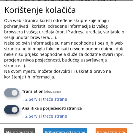
pravosuđa kao i unapređenje povjerenja građana u
Korištenje kolačića
pravosudne
17.07.2026.
Ova web stranica koristi određene skripte koje mogu
pohranjivati i koristiti određene informacije iz vašeg
browsera i vašeg uređaja (npr. IP adresa uređaja, varijable o
Općinski sud u Sarajevu omogućio online
sesiji unutar browsera, ...).
podnošenje zahtjeva za izdavanje
Neke od ovih informacija su nam neophodne i bez njih web
Uvjerenja o nevođenju krivičnog postupka
stranica ne bi mogla fukcionisati u svom punom obimu, dok
neke nisu prijeko neophodne a služe za dodatne stvari (npr.
Ova elektronska usluga omogućava jednostavnije i efikasnije
procjenu nivoa posjećenosti, budućeg usavršavanja
podnošenje zahtjeva bez potrebe za neposrednim dolaskom
stranice...).
u sud
Na ovom mjestu možete dozvoliti ili uskratiti pravo na
korištenje tih informacija.
13.07.2026.
Translation
(obavezna)
Održan sastanak predstavnika Općinskog
suda u Sarajevu i Regionalne advokatske
↓
2
Servisi treće strane
komore Sarajevo: Fokus na unapređenju
Analitika o posjećenosti stranica
efikasnosti rada
↓
2
Servisi treće strane
Sagovornici su ocijenili da je dosadašnja saradnja Općinskog
suda u Sarajevu i Regionalne advokatske komore Sarajevo na
Ne prihvatam
Prihvatam odabrane
Prihvatam sve