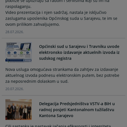
pobliže se upoznaju sa radom i servisima koji su im na
and
and
raspolaganju.
select
select
Video prezentacija i njen sadržaj, nastala je isključivo
a
a
zaslugama uposlenika Općinskog suda u Sarajevu, te im se
date.
date.
ovom prilikom zahvaljujemo.
Press
Press
28.07.2026.
the
the
question
question
Općinski sud u Sarajevu i Travniku uvode
mark
mark
elektronsko izdavanje aktuelnih izvoda iz
key
key
sudskog registra
to
to
get
get
Nova usluga omogućava strankama da zahtjev za izdavanje
the
the
aktuelnog izvoda podnesu elektronskim putem, bez potrebe
keyboard
keyboard
za neposrednim dolaskom u sud.
shortcuts
shortcuts
20.07.2026.
for
for
changing
changing
Delegacija Predsjedništva VSTV-a BiH u
dates.
dates.
radnoj posjeti Kantonalnom tužilaštvu
Kantona Sarajevo
Cilj sastanka je nastavak jačanja efikasnosti i integriteta