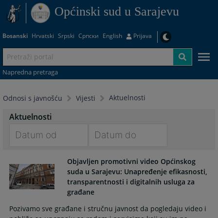
Općinski sud u Sarajevu
Bosanski
Hrvatski
Srpski
Српски
English
Prijava
Napredna pretraga
Aktuelnosti
Odnosi s javnošću
Vijesti
Aktuelnosti
Navigate
Navigate
Objavljen promotivni video Općinskog
forward
forward
suda u Sarajevu: Unapređenje efikasnosti,
to
to
transparentnosti i digitalnih usluga za
interact
interact
građane
with
with
the
the
Pozivamo sve građane i stručnu javnost da pogledaju video i
calendar
calendar