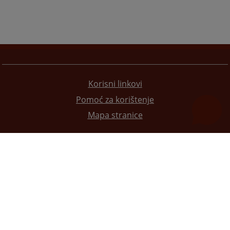
Korisni linkovi
Pomoć za korištenje
Mapa stranice
Redizajn web stranice je finansirala Evropska unija. Za njen sadržaj isključivo je odgovorno
Visoko sudsko i tužilačko vijeće BiH i ona ne odražava nužno stavove Evropske unije.