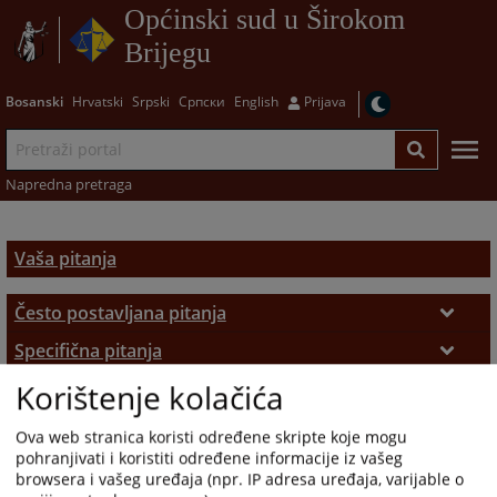
Općinski sud u Širokom
Brijegu
Bosanski
Hrvatski
Srpski
Српски
English
Prijava
Napredna pretraga
Vaša pitanja
Često postavljana pitanja
Često postavljana pitanja
Specifična pitanja
Korištenje kolačića
Zemljišno-knjižni izvadak
Ova web stranica koristi određene skripte koje mogu
pohranjivati i koristiti određene informacije iz vašeg
browsera i vašeg uređaja (npr. IP adresa uređaja, varijable o