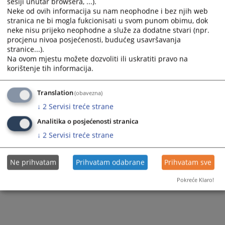
sesiji unutar browsera, ...).
Neke od ovih informacija su nam neophodne i bez njih web
stranica ne bi mogla fukcionisati u svom punom obimu, dok
neke nisu prijeko neophodne a služe za dodatne stvari (npr.
procjenu nivoa posjećenosti, budućeg usavršavanja
stranice...).
Na ovom mjestu možete dozvoliti ili uskratiti pravo na
korištenje tih informacija.
Translation
(obavezna)
↓
2
Servisi treće strane
Analitika o posjećenosti stranica
↓
2
Servisi treće strane
Ne prihvatam
Prihvatam odabrane
Prihvatam sve
Pokreće Klaro!