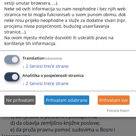
sporovima na koje se primjenjuje zrakoplovno pravo,
sesiji unutar browsera, ...).
osim sporova o prijevozu putnika;
Neke od ovih informacija su nam neophodne i bez njih web
d) sporove iz autorskog prava, srodnih prava i
stranica ne bi mogla fukcionisati u svom punom obimu, dok
neke nisu prijeko neophodne a služe za dodatne stvari (npr.
prava industrijskog vlasništva;
procjenu nivoa posjećenosti, budućeg usavršavanja
e) sporove nastale povodom djela za koja se tvrdi
stranice...).
da predstavljaju nelojalnu konkurenciju ili
Na ovom mjestu možete dozvoliti ili uskratiti pravo na
monopolistički sporazum;
korištenje tih informacija.
f) u postupku stečaja i likvidacije, u skladu sa
zakonom, kao i u svim sporovima koji nastanu u tijeku i
Translation
(obavezna)
povodom provođenja postupka stečaja i likvidacije;
↓
2
Servisi treće strane
- u prekršajnim predmetima:
Analitika o posjećenosti stranica
a) u svim prekršajnim predmetima i
b) odlučuje o zahtjevima za ponavljanje
↓
2
Servisi treće strane
prekršajnog postupka
- u drugim predmetima:
Ne prihvatam
Prihvatam odabrane
Prihvatam sve
a) da sprovodi ovršni postupak;
b) da određuje mjere osiguranja;
Pokreće Klaro!
c) da rješava u posebnim postupcima;
d) da obavlja zemljišno-knjižne poslove;
e) da pruža pravnu pomoć sudovima u Bosni i