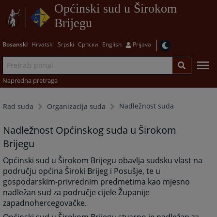
Općinski sud u Širokom
Brijegu
Bosanski
Hrvatski
Srpski
Српски
English
Prijava
Napredna pretraga
Nadležnost suda
Rad suda
Organizacija suda
Nadležnost Općinskog suda u Širokom
Brijegu
Općinski sud u Širokom Brijegu obavlja sudsku vlast na
području općina Široki Brijeg i Posušje, te u
gospodarskim-privrednim predmetima kao mjesno
nadležan sud za područje cijele Županije
zapadnohercegovačke.
Općinski sud u Širokom Brijegu stvarno je nadležan za