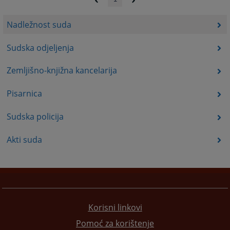
Nadležnost suda
Sudska odjeljenja
Zemljišno-knjižna kancelarija
Pisarnica
Sudska policija
Akti suda
Korisni linkovi
Pomoć za korištenje