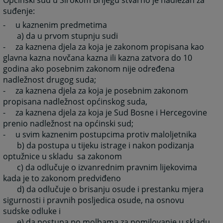
suđenje:
- u kaznenim predmetima
a) da u prvom stupnju sudi
- za kaznena djela za koja je zakonom propisana kao
glavna kazna novčana kazna ili kazna zatvora do 10
godina ako posebnim zakonom nije određena
nadležnost drugog suda;
- za kaznena djela za koja je posebnim zakonom
propisana nadležnost općinskog suda,
- za kaznena djela za koja je Sud Bosne i Hercegovine
prenio nadležnost na općinski sud;
- u svim kaznenim postupcima protiv maloljetnika
b) da postupa u tijeku istrage i nakon podizanja
optužnice u skladu sa zakonom
c) da odlučuje o izvanrednim pravnim lijekovima
kada je to zakonom predviđeno
d) da odlučuje o brisanju osude i prestanku mjera
sigurnosti i pravnih posljedica osude, na osnovu
sudske odluke i
e) da postupa po molbama za pomilovanje u skladu