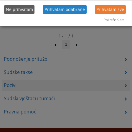
Ne prihvatam
Prihvatam odabrane
Prihvatam sve
Pokreće Klaro!
1 - 1 / 1
1
Podnošenje pritužbi
Sudske takse
Pozivi
Sudski vještaci i tumači
Pravna pomoć