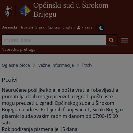
Općinski sud u Širokom
Brijegu
Bosanski
Hrvatski
Srpski
Српски
English
Prijava
Napredna pretraga
Pozivi
Oglasna ploča
Važne informacije
Pozivi
Neuručene pošiljke koje je pošta vratila i obavijestila
primatelja da ih mogu preuzeti u zgradi pošte iste
mogu preuzeti u zgradi Općinskog suda u Širokom
Brijegu na adresi Pobijenih franjevaca 1, Široki Brijeg u
pisarnici suda svakim radnim danom od 07:00-15:00
sati.
Rok podizanja pismena je 15 dana.