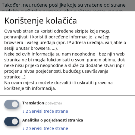
Također, neuručene pošiljke koje su vraćene od strane
sudskih ovršitelja primaoci obaviješteni (ostavljanjem
Korištenje kolačića
obavijesti) pismeno mogu preuzeti u zgradi Općinskog
suda u Širokom Brijegu na adresi Pobijenih franjevaca
1, Široki Brijeg u pisarnici suda svakim radnim danom
Ova web stranica koristi određene skripte koje mogu
pohranjivati i koristiti određene informacije iz vašeg
od 07:00-15:00 sati.
browsera i vašeg uređaja (npr. IP adresa uređaja, varijable o
sesiji unutar browsera, ...).
2744
PREGLEDA
Neke od ovih informacija su nam neophodne i bez njih web
stranica ne bi mogla fukcionisati u svom punom obimu, dok
neke nisu prijeko neophodne a služe za dodatne stvari (npr.
procjenu nivoa posjećenosti, budućeg usavršavanja
stranice...).
Na ovom mjestu možete dozvoliti ili uskratiti pravo na
korištenje tih informacija.
Translation
(obavezna)
↓
2
Servisi treće strane
Analitika o posjećenosti stranica
↓
2
Servisi treće strane