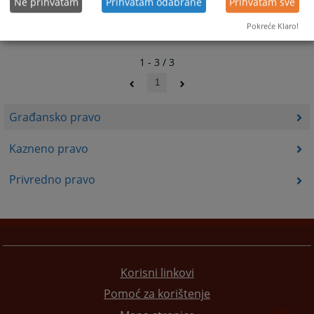
Ne prihvatam
Prihvatam odabrane
Prihvatam sve
Pokreće Klaro!
1 - 3 / 3
1
Građansko pravo
Kazneno pravo
Privredno pravo
Korisni linkovi
Pomoć za korištenje