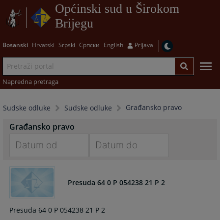
Općinski sud u Širokom
Brijegu
Bosanski
Hrvatski
Srpski
Српски
English
Prijava
Napredna pretraga
Građansko pravo
Sudske odluke
Sudske odluke
Građansko pravo
Navigate
Navigate
forward
forward
Presuda 64 0 P 054238 21 P 2
to
to
interact
interact
with
with
Presuda 64 0 P 054238 21 P 2
the
the