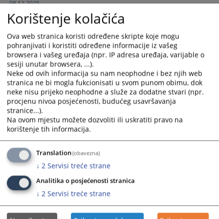
08.12.2025.
calendar
calendar
Korištenje kolačića
and
and
select
select
Ova web stranica koristi određene skripte koje mogu
Presuda 64 0 P 062802 22 P 2
a
a
pohranjivati i koristiti određene informacije iz vašeg
date.
date.
browsera i vašeg uređaja (npr. IP adresa uređaja, varijable o
Press
Press
sesiji unutar browsera, ...).
Presuda 64 0 P 062802 22 P 2
the
the
Neke od ovih informacija su nam neophodne i bez njih web
08.12.2025.
question
question
stranica ne bi mogla fukcionisati u svom punom obimu, dok
neke nisu prijeko neophodne a služe za dodatne stvari (npr.
mark
mark
procjenu nivoa posjećenosti, budućeg usavršavanja
key
key
stranice...).
Presuda 64 0 P 043094 19 P 2
to
to
Na ovom mjestu možete dozvoliti ili uskratiti pravo na
get
get
korištenje tih informacija.
the
the
Presuda 64 0 P 043094 19 P 2
keyboard
keyboard
11.05.2022.
Translation
(obavezna)
shortcuts
shortcuts
↓
2
Servisi treće strane
for
for
changing
changing
Analitika o posjećenosti stranica
dates.
dates.
↓
2
Servisi treće strane