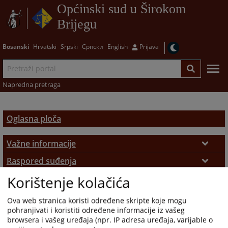
Općinski sud u Širokom
Brijegu
Bosanski
Hrvatski
Srpski
Српски
English
Prijava
Napredna pretraga
Oglasna ploča
Važne informacije
Podnošenje pritužbi
Raspored suđenja
Korištenje kolačića
Raspored suđenja
Upražnjene pozicije
Sudske takse
Opće informacije
Sudska prodaja
Pozivi
Ova web stranica koristi određene skripte koje mogu
pohranjivati i koristiti određene informacije iz vašeg
Vozila
Oglasi
Objavljene pozicije
Sudski vještaci i tumači
browsera i vašeg uređaja (npr. IP adresa uređaja, varijable o