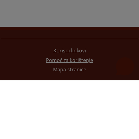
Korisni linkovi
Pomoć za korištenje
Mapa stranice
Redizajn web stranice je finansirala Evropska unija. Za njen sadržaj isključivo je odgovorno
Visoko sudsko i tužilačko vijeće BiH i ona ne odražava nužno stavove Evropske unije.