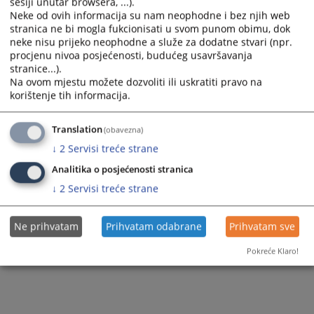
sesiji unutar browsera, ...).
Stečaj
Nekretnine
Pravna pomoć
Neke od ovih informacija su nam neophodne i bez njih web
stranica ne bi mogla fukcionisati u svom punom obimu, dok
Likvidacija
Pokretnine
neke nisu prijeko neophodne a služe za dodatne stvari (npr.
procjenu nivoa posjećenosti, budućeg usavršavanja
Privremeni zastupnik
Ostalo
stranice...).
Na ovom mjestu možete dozvoliti ili uskratiti pravo na
Proglašenje umrlim
korištenje tih informacija.
Rješenja o registraciji
Translation
(obavezna)
Ostalo
↓
2
Servisi treće strane
Analitika o posjećenosti stranica
↓
2
Servisi treće strane
Ne prihvatam
Prihvatam odabrane
Prihvatam sve
Pokreće Klaro!