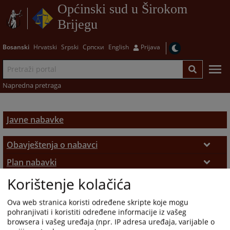
Općinski sud u Širokom
Brijegu
Bosanski
Hrvatski
Srpski
Српски
English
Prijava
Napredna pretraga
Javne nabavke
Obavještenja o nabavci
Obavještenja o nabavci
Plan nabavki
Korištenje kolačića
Plan nabavki
Izvještaji o nabavci
Izvještaji o nabavci
Odluke
Ova web stranica koristi određene skripte koje mogu
pohranjivati i koristiti određene informacije iz vašeg
Odluke
browsera i vašeg uređaja (npr. IP adresa uređaja, varijable o