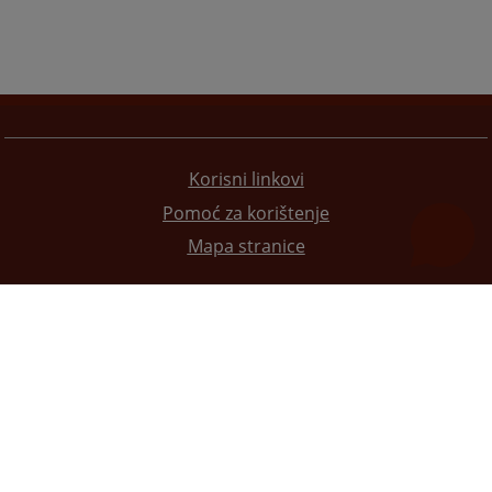
Korisni linkovi
Pomoć za korištenje
Mapa stranice
Redizajn web stranice je finansirala Evropska unija. Za njen sadržaj isključivo je odgovorno
Visoko sudsko i tužilačko vijeće BiH i ona ne odražava nužno stavove Evropske unije.