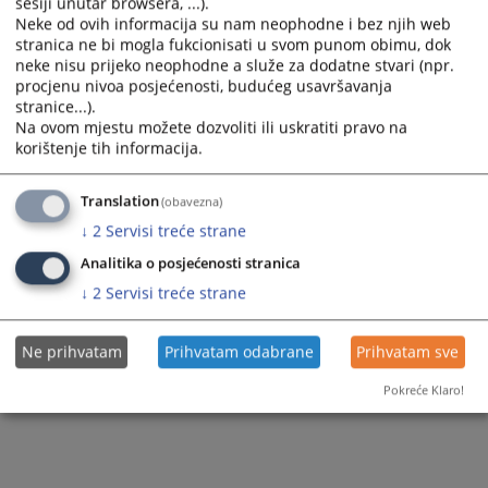
sesiji unutar browsera, ...).
Neke od ovih informacija su nam neophodne i bez njih web
stranica ne bi mogla fukcionisati u svom punom obimu, dok
neke nisu prijeko neophodne a služe za dodatne stvari (npr.
procjenu nivoa posjećenosti, budućeg usavršavanja
stranice...).
Na ovom mjestu možete dozvoliti ili uskratiti pravo na
korištenje tih informacija.
Translation
(obavezna)
↓
2
Servisi treće strane
Analitika o posjećenosti stranica
↓
2
Servisi treće strane
Ne prihvatam
Prihvatam odabrane
Prihvatam sve
Pokreće Klaro!