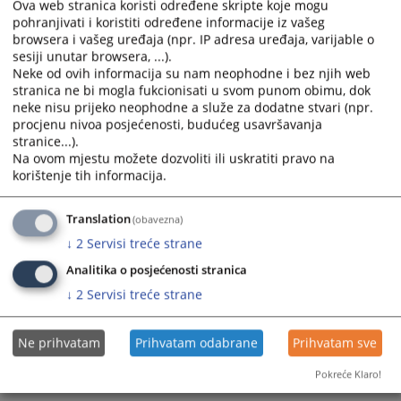
Ova web stranica koristi određene skripte koje mogu
3. Mirjana Karačić,
pohranjivati i koristiti određene informacije iz vašeg
4. Magdalena Zovko,
browsera i vašeg uređaja (npr. IP adresa uređaja, varijable o
5. Katarina Jelić,
sesiji unutar browsera, ...).
Neke od ovih informacija su nam neophodne i bez njih web
6. Karla Lončar
stranica ne bi mogla fukcionisati u svom punom obimu, dok
- SUDSKA UPRAVA:
neke nisu prijeko neophodne a služe za dodatne stvari (npr.
1. Sandro Čerkez,
procjenu nivoa posjećenosti, budućeg usavršavanja
2. Marija Bošnjak
stranice...).
Na ovom mjestu možete dozvoliti ili uskratiti pravo na
- STRUČNI SURADNIK ZA ANALITIČKE POSLOVE
korištenje tih informacija.
1. Slaven Crnjac,
2. Marija Lasić Ćuk
Translation
(obavezna)
- RAČUNOVODSTVO SUDA:
↓
2
Servisi treće strane
1. Marita Pavković
Analitika o posjećenosti stranica
- VOZAČ - KURIR
1. Mate Ćeškić
↓
2
Servisi treće strane
- ČISTAČICA:
1. Marija Mandić
Ne prihvatam
Prihvatam odabrane
Prihvatam sve
Pokreće Klaro!
5995
PREGLEDA