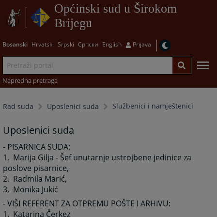
Općinski sud u Širokom
Brijegu
Bosanski
Hrvatski
Srpski
Српски
English
Prijava
Napredna pretraga
Službenici i namještenici
Rad suda
Uposlenici suda
Uposlenici suda
- PISARNICA SUDA:
1. Marija Gilja - Šef unutarnje ustrojbene jedinice za
poslove pisarnice,
2. Radmila Marić,
3. Monika Jukić
- VIŠI REFERENT ZA OTPREMU POŠTE I ARHIVU:
1. Katarina Čerkez