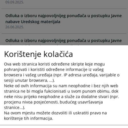
09.09.2025.
and
and
select
select
Odluka o izboru najpovoljnijeg ponuđača u postupku Javne
a
a
nabave Uredskog materijala
date.
date.
26.06.2025.
Press
Press
the
the
Odluka o izboru najpovoljnijeg ponuđača u postupku Javne
question
question
nabave Održavanja centralnog grijanja
mark
mark
Korištenje kolačića
20.06.2025.
key
key
to
to
Ova web stranica koristi određene skripte koje mogu
Odluka o izboru najpovoljnijeg ponuđača u postupku Javne
get
get
pohranjivati i koristiti određene informacije iz vašeg
nabave Goriva za službena vozila
the
the
browsera i vašeg uređaja (npr. IP adresa uređaja, varijable o
20.06.2025.
keyboard
keyboard
sesiji unutar browsera, ...).
shortcuts
shortcuts
Neke od ovih informacija su nam neophodne i bez njih web
Odluka o izboru najpovoljnijeg ponuđača u postupku Javne
stranica ne bi mogla fukcionisati u svom punom obimu, dok
for
for
nabave Održavanja zelenih površina
neke nisu prijeko neophodne a služe za dodatne stvari (npr.
changing
changing
15.05.2025.
procjenu nivoa posjećenosti, budućeg usavršavanja
dates.
dates.
stranice...).
Na ovom mjestu možete dozvoliti ili uskratiti pravo na
Odluka o izboru najpovoljnijeg ponuđača u postupku Javne
korištenje tih informacija.
nabave Knjigovodstvenih usluga
09.05.2025.