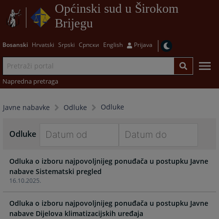
Općinski sud u Širokom
Brijegu
Bosanski
Hrvatski
Srpski
Српски
English
Prijava
Napredna pretraga
Odluke
Javne nabavke
Odluke
Odluke
Navigate
Navigate
Odluka o izboru najpovoljnijeg ponuđača u postupku Javne
forward
forward
nabave Sistematski pregled
to
to
16.10.2025.
interact
interact
with
with
Odluka o izboru najpovoljnijeg ponuđača u postupku Javne
the
the
nabave Dijelova klimatizacijskih uređaja
calendar
calendar