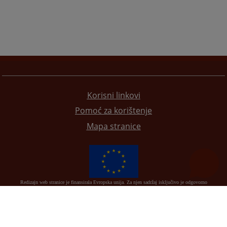
Korisni linkovi
Pomoć za korištenje
Mapa stranice
Redizajn web stranice je finansirala Evropska unija. Za njen sadržaj isključivo je odgovorno
Visoko sudsko i tužilačko vijeće BiH i ona ne odražava nužno stavove Evropske unije.