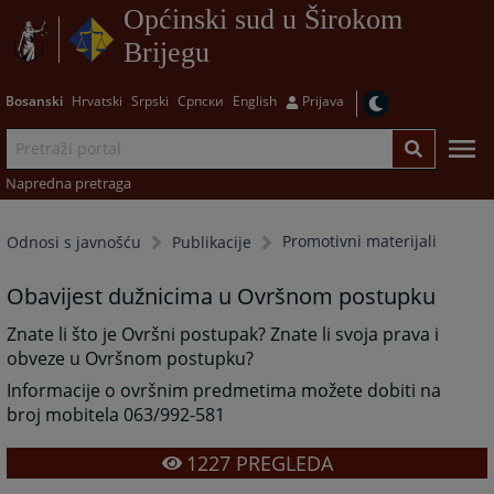
Općinski sud u Širokom
Brijegu
Bosanski
Hrvatski
Srpski
Српски
English
Prijava
Napredna pretraga
Promotivni materijali
Odnosi s javnošću
Publikacije
Obavijest dužnicima u Ovršnom postupku
Znate li što je Ovršni postupak? Znate li svoja prava i
obveze u Ovršnom postupku?
Informacije o ovršnim predmetima možete dobiti na
broj mobitela 063/992-581
1227
PREGLEDA