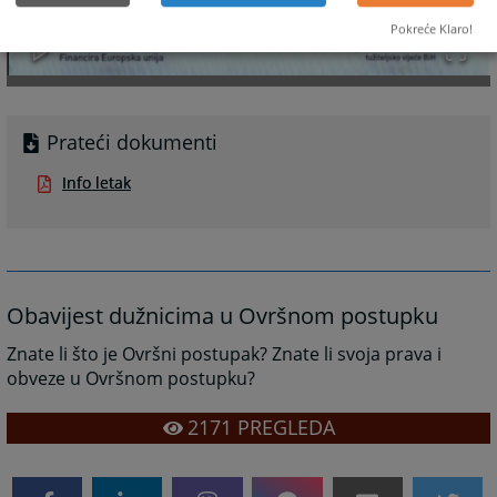
Pokreće Klaro!
Prateći dokumenti
Info letak
Obavijest dužnicima u Ovršnom postupku
Znate li što je Ovršni postupak? Znate li svoja prava i
obveze u Ovršnom postupku?
2171
PREGLEDA