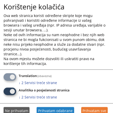
Korištenje kolačića
Ova web stranica koristi određene skripte koje mogu
pohranjivati i koristiti određene informacije iz vašeg
browsera i vašeg uređaja (npr. IP adresa uređaja, varijable o
sesiji unutar browsera, ...).
Neke od ovih informacija su nam neophodne i bez njih web
stranica ne bi mogla fukcionisati u svom punom obimu, dok
neke nisu prijeko neophodne a služe za dodatne stvari (npr.
procjenu nivoa posjećenosti, budućeg usavršavanja
stranice...).
Na ovom mjestu možete dozvoliti ili uskratiti pravo na
korištenje tih informacija.
Translation
(obavezna)
↓
2
Servisi treće strane
Analitika o posjećenosti stranica
↓
2
Servisi treće strane
Ne prihvatam
Prihvatam odabrane
Prihvatam sve