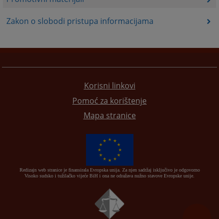
Zakon o slobodi pristupa informacijama
Korisni linkovi
Pomoć za korištenje
Mapa stranice
Redizajn web stranice je finansirala Evropska unija. Za njen sadržaj isključivo je odgovorno
Visoko sudsko i tužilačko vijeće BiH i ona ne odražava nužno stavove Evropske unije.