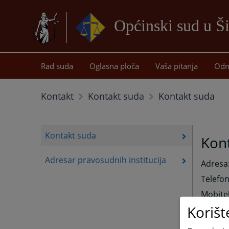
Općinski sud u Š
Rad suda
Oglasna ploča
Vaša pitanja
Odn
Kontakt suda
Kontakt
Kontakt suda
Kontakt suda
Kon
Adresar pravosudnih institucija
Adresa:
Telefon
Mobite
Korišt
Telefon
Mobitel