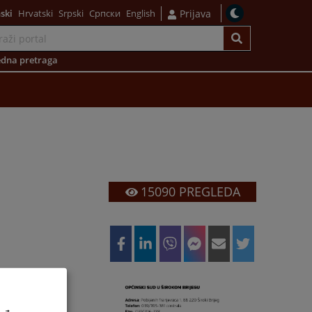
ski
Hrvatski
Srpski
Српски
English
Prijava
dna pretraga
15090
PREGLEDA