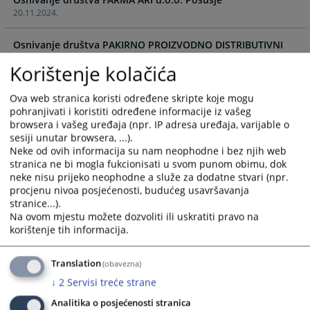
20.11.2024.
Osnivanje društva PAKIRNO PROIZVODNO DISTRIBUTIVNI
CENTAR d.o.o. Široki Brijeg
Korištenje kolačića
29.10.2024.
Ova web stranica koristi određene skripte koje mogu
Osnivanje društva HERC - NEKRETNINE d.o.o.
pohranjivati i koristiti određene informacije iz vašeg
29.10.2024.
browsera i vašeg uređaja (npr. IP adresa uređaja, varijable o
sesiji unutar browsera, ...).
Osnivanje društva KOREKTOR d.o.o.
Neke od ovih informacija su nam neophodne i bez njih web
29.10.2024.
stranica ne bi mogla fukcionisati u svom punom obimu, dok
neke nisu prijeko neophodne a služe za dodatne stvari (npr.
procjenu nivoa posjećenosti, budućeg usavršavanja
Osnivanje društva TOTI d.o.o. Posušje
stranice...).
29.10.2024.
Na ovom mjestu možete dozvoliti ili uskratiti pravo na
korištenje tih informacija.
Osnivanje društva KORTEN INVEST d.o.o.
28.10.2024.
Translation
(obavezna)
↓
2
Servisi treće strane
Osnivanje društva KREO d.o.o. Ljubuški
28.10.2024.
Analitika o posjećenosti stranica