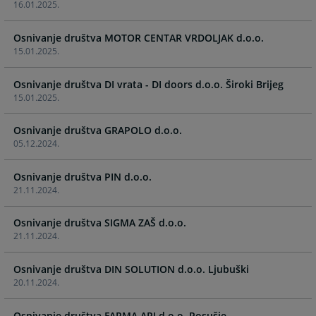
16.01.2025.
calendar
calendar
and
and
Osnivanje društva MOTOR CENTAR VRDOLJAK d.o.o.
select
select
15.01.2025.
a
a
date.
date.
Osnivanje društva DI vrata - DI doors d.o.o. Široki Brijeg
Press
Press
15.01.2025.
the
the
question
question
Osnivanje društva GRAPOLO d.o.o.
mark
mark
05.12.2024.
key
key
to
to
Osnivanje društva PIN d.o.o.
get
get
21.11.2024.
the
the
keyboard
keyboard
Osnivanje društva SIGMA ZAŠ d.o.o.
shortcuts
shortcuts
21.11.2024.
for
for
changing
changing
Osnivanje društva DIN SOLUTION d.o.o. Ljubuški
dates.
dates.
20.11.2024.
Osnivanje društva FARMA ARI d.o.o. Posušje