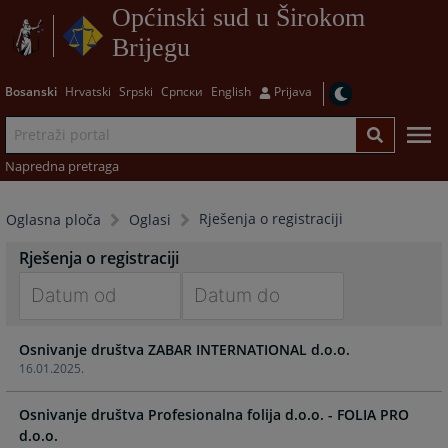
Općinski sud u Širokom
Brijegu
Bosanski
Hrvatski
Srpski
Српски
English
Prijava
Napredna pretraga
Rješenja o registraciji
Oglasna ploča
Oglasi
Rješenja o registraciji
Navigate
Navigate
Osnivanje društva ZABAR INTERNATIONAL d.o.o.
forward
forward
16.01.2025.
to
to
interact
interact
Osnivanje društva Profesionalna folija d.o.o. - FOLIA PRO
with
with
d.o.o.
the
the