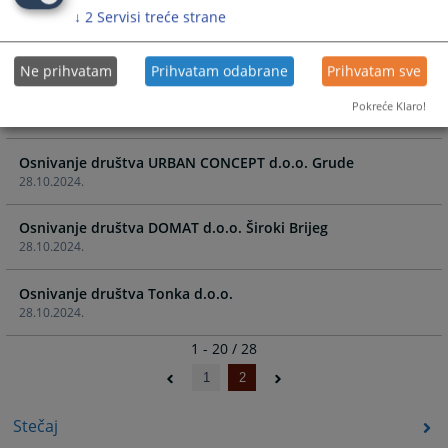
↓
2
Servisi treće strane
Osnivanje društva SOLARNA SNAGA d.o.o. Posušje
28.10.2024.
Ne prihvatam
Prihvatam odabrane
Prihvatam sve
Osnivanje društva ATELIER HRKAĆ d.o.o. Široki Brijeg
Pokreće Klaro!
28.10.2024.
Osnivanje društva URBAN CONCEPT d.o.o. Grude
28.10.2024.
Osnivanje društva DOMAT d.o.o. Široki Brijeg
28.10.2024.
Osnivanje društva Tonka d.o.o.
28.10.2024.
1 - 20 / 28
1
2
Stečaj