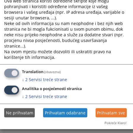
Ova web stranica koristi određene skripte koje mogu
Prilikom traženja Izvatka iz zemljišne knjige potrebno je
pohranjivati i koristiti određene informacije iz vašeg
navesti što više podataka o nekretnini i vlasniku (ime i
browsera i vašeg uređaja (npr. IP adresa uređaja, varijable o
prezime, ime oca vlasnika nekretnine, broj parcele, broj
sesiji unutar browsera, ...).
zemljišnoknjižnog uloška itd.).
Neke od ovih informacija su nam neophodne i bez njih web
stranica ne bi mogla fukcionisati u svom punom obimu, dok
neke nisu prijeko neophodne a služe za dodatne stvari (npr.
procjenu nivoa posjećenosti, budućeg usavršavanja
4409
PREGLEDA
stranice...).
Na ovom mjestu možete dozvoliti ili uskratiti pravo na
korištenje tih informacija.
Translation
(obavezna)
↓
2
Servisi treće strane
Analitika o posjećenosti stranica
↓
2
Servisi treće strane
Ne prihvatam
Prihvatam odabrane
Prihvatam sve
Pokreće Klaro!