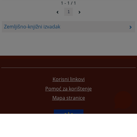
1 - 1 / 1
1
Zemljišno-knjižni izvadak
Korisni linkovi
Pomoć za korištenje
Mapa stranice
Redizajn web stranice je finansirala Evropska unija. Za njen sadržaj isključivo je odgovorno
Visoko sudsko i tužilačko vijeće BiH i ona ne odražava nužno stavove Evropske unije.