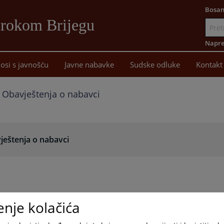
Bosan
irokom Brijegu
Idi
na
Napre
sadržaj
osi s javnošću
Javne nabavke
Sudske odluke
Kontakt
Obavještenja o nabavci
ještenja o nabavci
enje kolačića