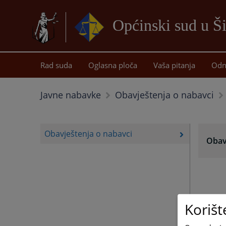
Općinski sud u Š
Rad suda
Oglasna ploča
Vaša pitanja
Odn
Javne nabavke
Obavještenja o nabavci
Obavještenja o nabavci
Obav
Korišt