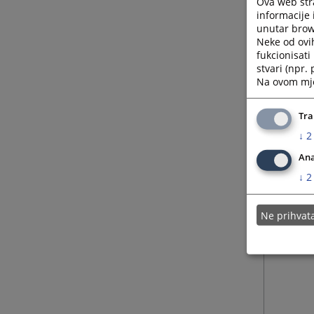
Ova web stra
informacije 
unutar brows
Neke od ovi
fukcionisat
stvari (npr.
Na ovom mjes
Tra
↓
2
Ana
↓
2
Ne prihva