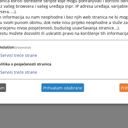
nica koristi određene skripte koje mogu pohranjivati i koristiti od
iz vašeg browsera i vašeg uređaja (npr. IP adresa uređaja, varijable 
era, ...).
h informacija su nam neophodne i bez njih web stranica ne bi mog
i u svom punom obimu, dok neke nisu prijeko neophodne a služe z
 procjenu nivoa posjećenosti, budućeg usavršavanja stranice...).
tu možete dozvoliti ili uskratiti pravo na korištenje tih informacija
nslation
(obavezna)
Servisi treće strane
litika o posjećenosti stranica
Trenutno nema v
Servisi treće strane
tam
Prihvatam odabrane
Pri