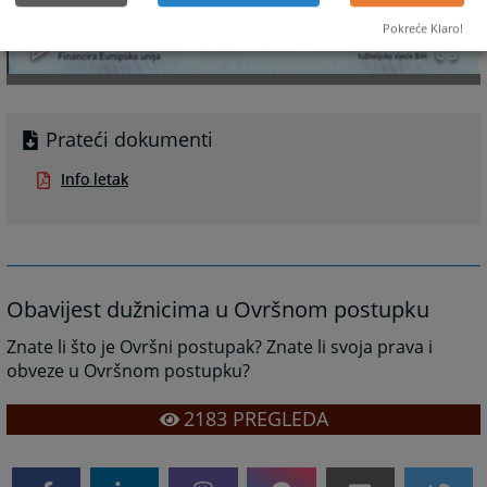
Pokreće Klaro!
Prateći dokumenti
Info letak
Obavijest dužnicima u Ovršnom postupku
Znate li što je Ovršni postupak? Znate li svoja prava i
obveze u Ovršnom postupku?
2183
PREGLEDA