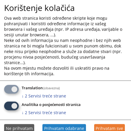
Korištenje kolačića
Ova web stranica koristi određene skripte koje mogu
pohranjivati i koristiti određene informacije iz vašeg
browsera i vašeg uređaja (npr. IP adresa uređaja, varijable o
sesiji unutar browsera, ...).
Neke od ovih informacija su nam neophodne i bez njih web
stranica ne bi mogla fukcionisati u svom punom obimu, dok
neke nisu prijeko neophodne a služe za dodatne stvari (npr.
procjenu nivoa posjećenosti, budućeg usavršavanja
stranice...).
Na ovom mjestu možete dozvoliti ili uskratiti pravo na
korištenje tih informacija.
Translation
(obavezna)
↓
2
Servisi treće strane
Analitika o posjećenosti stranica
↓
2
Servisi treće strane
Ne prihvatam
Prihvatam odabrane
Prihvatam sve