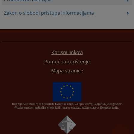
Zakon o slobodi pristupa informacijama
Korisni linkovi
Pomoć za korištenje
Mapa stranice
Redizajn web stranice je finansirala Evropska unija. Za njen sadržaj isključivo je odgovorno
Visoko sudsko i tužilačko vijeće BiH i ona ne odražava nužno stavove Evropske unije.