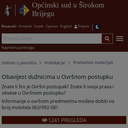
Općinski sud u Širokom
Brijegu
Bosanski
Hrvatski
Srpski
Српски
English
Prijava
Napredna pretraga
Promotivni materijali
Odnosi s javnošću
Publikacije
Obavijest dužnicima u Ovršnom postupku
Znate li što je Ovršni postupak? Znate li svoja prava i
obveze u Ovršnom postupku?
Informacije o ovršnim predmetima možete dobiti na
broj mobitela 063/992-581
1241
PREGLEDA