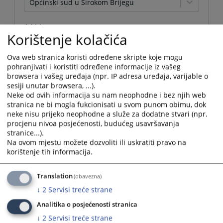
Općinski sud u Širokom Brijegu
Arhivirana
Korištenje kolačića
Ne
Ova web stranica koristi određene skripte koje mogu
pohranjivati i koristiti određene informacije iz vašeg
Datum od
browsera i vašeg uređaja (npr. IP adresa uređaja, varijable o
sesiji unutar browsera, ...).
Neke od ovih informacija su nam neophodne i bez njih web
Navigate
stranica ne bi mogla fukcionisati u svom punom obimu, dok
forward
Datum do
neke nisu prijeko neophodne a služe za dodatne stvari (npr.
to
procjenu nivoa posjećenosti, budućeg usavršavanja
interact
stranice...).
with
Navigate
Na ovom mjestu možete dozvoliti ili uskratiti pravo na
the
forward
korištenje tih informacija.
Sortiraj po
calendar
to
and
interact
Odaberi...
select
Translation
(obavezna)
with
a
the
↓
2
Servisi treće strane
date.
Napredne stavke
calendar
Press
Analitika o posjećenosti stranica
and
the
select
↓
2
Servisi treće strane
Pretraži
question