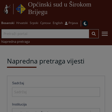
Općinski sud u Širokom
Brijegu
Bosanski
Hrvatski
Srpski
Српски
English
Prijava
Napredna pretraga
Napredna pretraga vijesti
Sadržaj
Institucija