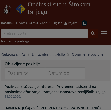
Općinski sud u Širokom
Brijegu
Bosanski
Hrvatski
Srpski
Српски
English
Prijava
Napredna pretraga
Objavljene pozicije
Oglasna ploča
Upražnjene pozicije
Objavljene pozicije
Navigate
Navigate
Poziv za izražavanje interesa - Privremeni asistenti na
forward
forward
poslovima ažuriranja i zamjene/uspostave zemljišnih knjiga
to
to
18.06.2026.
interact
interact
with
with
JAVNI NATJEČAJ - VIŠI REFERENT ZA OPERATIVNO TEHNIČKE
the
the