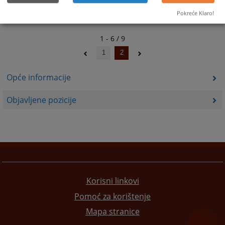
Pokreće Klaro!
1 - 6 / 9
1
2
Opće informacije
Objavljene pozicije
Korisni linkovi
Pomoć za korištenje
Mapa stranice