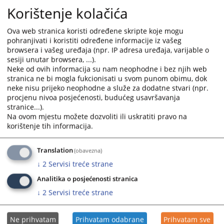
POSLOVE (DAKTILOGRAF)
calendar
calendar
Korištenje kolačića
14.05.2026.
and
and
select
select
Ova web stranica koristi određene skripte koje mogu
Interni natječaj - daktilograf 2 izvršitelja
a
a
pohranjivati i koristiti određene informacije iz vašeg
27.04.2026.
date.
date.
browsera i vašeg uređaja (npr. IP adresa uređaja, varijable o
sesiji unutar browsera, ...).
Press
Press
Neke od ovih informacija su nam neophodne i bez njih web
JAVNI NATJEČAJ - VIŠI REFERENT ZA OPERATIVNO TEHNIČKE
the
the
stranica ne bi mogla fukcionisati u svom punom obimu, dok
POSLOVE (DAKTILOGRAF)
question
question
neke nisu prijeko neophodne a služe za dodatne stvari (npr.
01.04.2026.
mark
mark
procjenu nivoa posjećenosti, budućeg usavršavanja
key
key
stranice...).
Interni natječaj - daktilograf
to
to
Na ovom mjestu možete dozvoliti ili uskratiti pravo na
18.03.2026.
korištenje tih informacija.
get
get
the
the
JAVNI NATJEČAJ - VIŠI REFERENT ZA OPERATIVNO TEHNIČKE
keyboard
keyboard
Translation
(obavezna)
POSLOVE (DAKTILOGRAF)
shortcuts
shortcuts
↓
2
Servisi treće strane
07.01.2026.
for
for
Analitika o posjećenosti stranica
changing
changing
↓
2
Servisi treće strane
dates.
dates.
Ne prihvatam
Prihvatam odabrane
Prihvatam sve