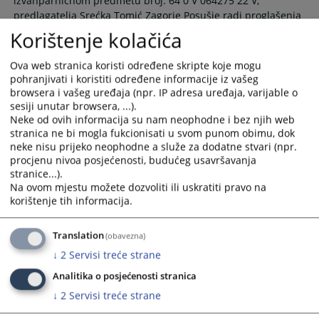
izvanparničnom predmetu broj: 64 0 V 064275 22 V,
calendar
calendar
predlagatelja Srećka Tomić Zagorje Posušje radi proglašenja
and
and
umrlim Srećka Tomić sin Joze rođen 15.01.1919. g u Zagorju,
Korištenje kolačića
select
select
objavljuje slijedeći oglas
a
a
01.07.2022.
Ova web stranica koristi određene skripte koje mogu
date.
date.
pohranjivati i koristiti određene informacije iz vašeg
Press
Press
browsera i vašeg uređaja (npr. IP adresa uređaja, varijable o
the
the
sesiji unutar browsera, ...).
question
question
Neke od ovih informacija su nam neophodne i bez njih web
stranica ne bi mogla fukcionisati u svom punom obimu, dok
mark
mark
neke nisu prijeko neophodne a služe za dodatne stvari (npr.
key
key
procjenu nivoa posjećenosti, budućeg usavršavanja
to
to
stranice...).
get
get
Na ovom mjestu možete dozvoliti ili uskratiti pravo na
the
the
korištenje tih informacija.
keyboard
keyboard
shortcuts
shortcuts
Translation
(obavezna)
for
for
↓
2
Servisi treće strane
changing
changing
dates.
dates.
Analitika o posjećenosti stranica
↓
2
Servisi treće strane