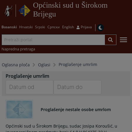
Općinski sud u Širokom
Brijegu
Bosanski
Hrvatski
Srpski
Српски
English
Prijava
Napredna pretraga
Proglašenje umrlim
Oglasna ploča
Oglasi
Proglašenje umrlim
Navigate
Navigate
forward
forward
Proglašenje nestale osobe umrlom
to
to
interact
interact
with
with
Općinski sud u Širokom Brijegu, sudac Josipa Koroušić, u
the
the