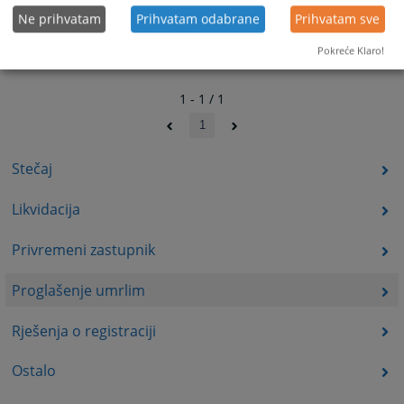
Ne prihvatam
Prihvatam odabrane
Prihvatam sve
Pokreće Klaro!
1 - 1 / 1
1
Stečaj
Likvidacija
Privremeni zastupnik
Proglašenje umrlim
Rješenja o registraciji
Ostalo