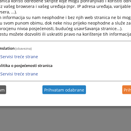
nica koristi određene skripte koje mogu pohranjivati i koristiti od
iz vašeg browsera i vašeg uređaja (npr. IP adresa uređaja, varijable 
era, ...).
h informacija su nam neophodne i bez njih web stranica ne bi mog
i u svom punom obimu, dok neke nisu prijeko neophodne a služe z
 procjenu nivoa posjećenosti, budućeg usavršavanja stranice...).
tu možete dozvoliti ili uskratiti pravo na korištenje tih informacija
nslation
(obavezna)
Servisi treće strane
litika o posjećenosti stranica
Servisi treće strane
tam
Prihvatam odabrane
Pri