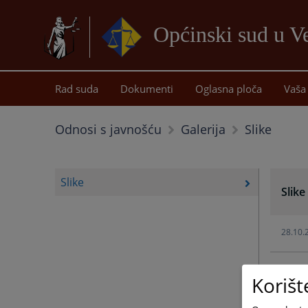
Općinski sud u Ve
Rad suda
Dokumenti
Oglasna ploča
Vaša 
Slike
Odnosi s javnošću
Galerija
Slike
Slike
28.10.
31.08.
Korišt