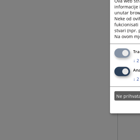
Ova web stra
informacije 
unutar brows
Neke od ovi
fukcionisat
stvari (npr.
Na ovom mjes
Tra
↓
2
Ana
↓
2
Ne prihva