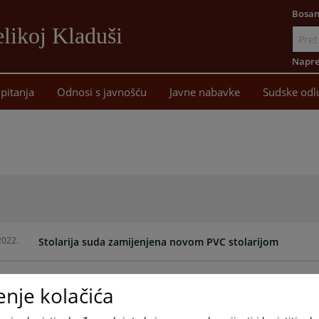
Bosan
likoj Kladuši
Idi
na
Napre
sadržaj
pitanja
Odnosi s javnošću
Javne nabavke
Sudske odl
2022.
Stolarija suda zamijenjena novom PVC stolarijom
2009.
Renovirani objekat ZK ureda Općinskog suda u Velikoj Kl
enje kolačića