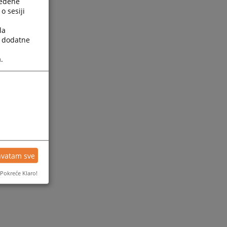
ređene
o sesiji
la
a dodatne
.
hvatam sve
Pokreće Klaro!