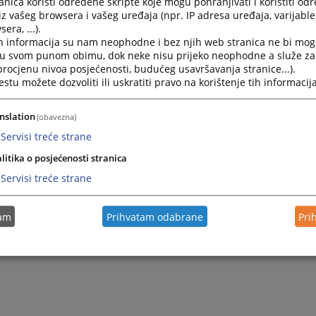
nica koristi određene skripte koje mogu pohranjivati i koristiti od
iz vašeg browsera i vašeg uređaja (npr. IP adresa uređaja, varijable 
era, ...).
h informacija su nam neophodne i bez njih web stranica ne bi mog
i u svom punom obimu, dok neke nisu prijeko neophodne a služe z
 procjenu nivoa posjećenosti, budućeg usavršavanja stranice...).
tu možete dozvoliti ili uskratiti pravo na korištenje tih informacija
nslation
(obavezna)
Servisi treće strane
litika o posjećenosti stranica
Servisi treće strane
tam
Prihvatam odabrane
Pri