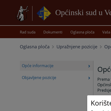
Općinski sud u Ve
Rad suda
Dokumenti
Oglasna ploča
Vaša 
Op
Oglasna ploča
Upražnjene pozicije
Opće informacije
Opć
Objavljene pozicije
Prema v
Općinsk
Predsje
Korišt