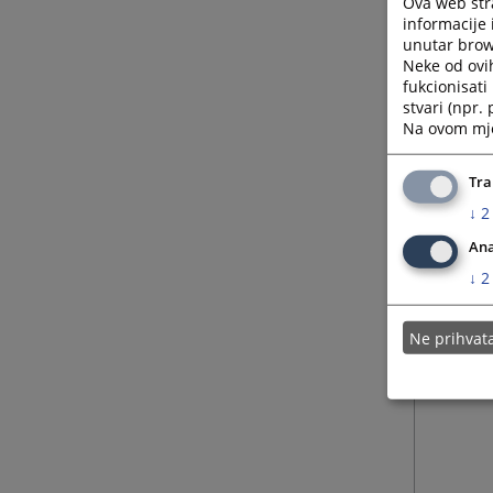
Ova web stra
informacije 
unutar brows
Neke od ovi
fukcionisat
stvari (npr.
Na ovom mjes
Tra
↓
2
Ana
↓
2
Ne prihva