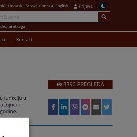
ski
Hrvatski
Srpski
Српски
English
Prijava
dna pretraga
uke
Kontakt
3396
PREGLEDA
u funkciju u
jučujući
i
 godine.