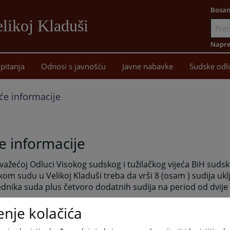
Bosan
likoj Kladuši
Idi
na
Napre
sadržaj
pitanja
Odnosi s javnošću
Javne nabavke
Sudske odl
će informacije
e informacije
ažećoj Odluci Visokog sudskog i tužilačkog vijeća BiH sudsk
om sudu u Velikoj Kladuši treba da vrši 8 (osam ) sudija ukl
dnika suda plus četvoro dodatnih sudija na period od dvije
enje kolačića