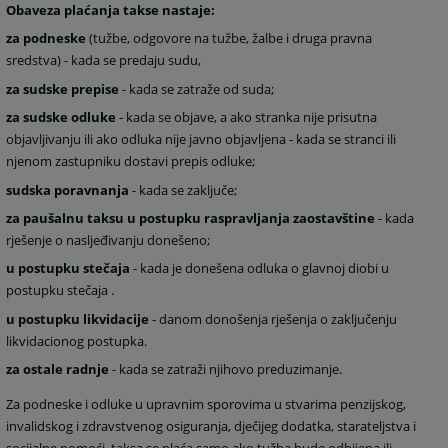
Obaveza plaćanja takse nastaje:
za podneske
(tužbe, odgovore na tužbe, žalbe i druga pravna
sredstva) - kada se predaju sudu,
za sudske prepise
- kada se zatraže od suda;
za sudske odluke
- kada se objave, a ako stranka nije prisutna
objavljivanju ili ako odluka nije javno objavljena - kada se stranci ili
njenom zastupniku dostavi prepis odluke;
sudska poravnanja
- kada se zaključe;
za paušalnu taksu u postupku raspravljanja zaostavštine
- kada
rješenje o nasljeđivanju donešeno;
u postupku stečaja
- kada je donešena odluka o glavnoj diobi u
postupku stečaja .
u postupku likvidacije
- danom donošenja rješenja o zaključenju
likvidacionog postupka.
za ostale radnje
- kada se zatraži njihovo preduzimanje.
Za podneske i odluke u upravnim sporovima u stvarima penzijskog,
invalidskog i zdravstvenog osiguranja, dječijeg dodatka, starateljstva i
socijalne pomoći, taksa se plaća samo ako tužba bude odbijena ili