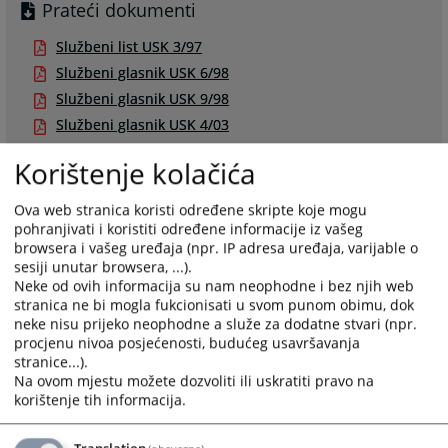
Prateći dokumenti
Službeni list USK 3/97
Službeni glasnik USK 6/98
Službeni glasnik USK 9/98
Službeni glasnik USK 4/03
Službeni glasnik USK 8/05
Korištenje kolačića
Službeni glasnik USK 22/07
Službeni glasnik USK 23/11
Ova web stranica koristi određene skripte koje mogu
pohranjivati i koristiti određene informacije iz vašeg
Službeni glasnik USK 2/12
browsera i vašeg uređaja (npr. IP adresa uređaja, varijable o
Službeni glasnik USK 13/15
sesiji unutar browsera, ...).
Neke od ovih informacija su nam neophodne i bez njih web
stranica ne bi mogla fukcionisati u svom punom obimu, dok
neke nisu prijeko neophodne a služe za dodatne stvari (npr.
procjenu nivoa posjećenosti, budućeg usavršavanja
stranice...).
Sudske takse
Na ovom mjestu možete dozvoliti ili uskratiti pravo na
korištenje tih informacija.
U postupku pred sudovima plaćaju se sudske takse po odredbama
Zakona o sudskim taksama (Službeni glasnik USK-a,broj