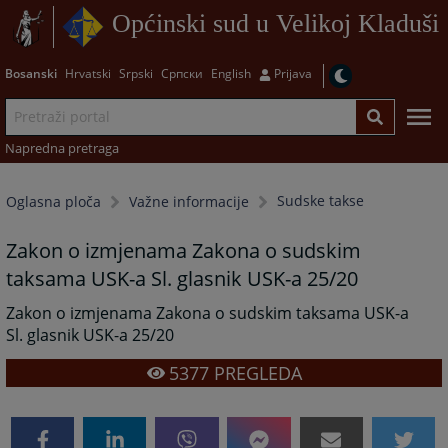
Općinski sud u Velikoj Kladuši
Bosanski
Hrvatski
Srpski
Српски
English
Prijava
Napredna pretraga
Sudske takse
Oglasna ploča
Važne informacije
Zakon o izmjenama Zakona o sudskim
taksama USK-a Sl. glasnik USK-a 25/20
Zakon o izmjenama Zakona o sudskim taksama USK-a
Sl. glasnik USK-a 25/20
5377
PREGLEDA