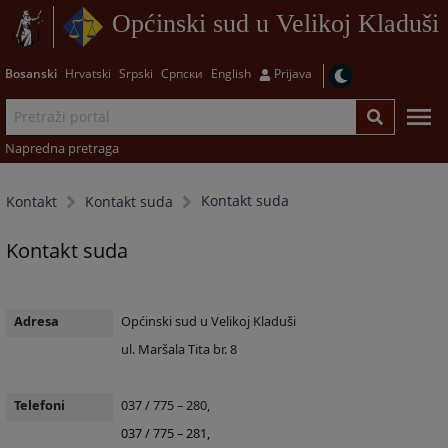
Općinski sud u Velikoj Kladuši
Bosanski
Hrvatski
Srpski
Српски
English
Prijava
Napredna pretraga
Kontakt suda
Kontakt
Kontakt suda
Kontakt suda
Adresa
Općinski sud u Velikoj Kladuši
ul. Maršala Tita br. 8
Telefoni
037 / 775 – 280,
037 / 775 – 281,