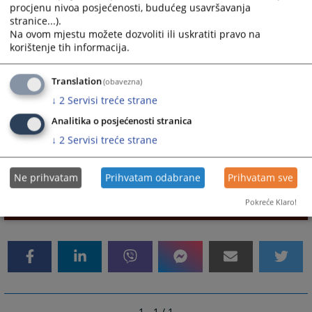
procjenu nivoa posjećenosti, budućeg usavršavanja
stranice...).
Na ovom mjestu možete dozvoliti ili uskratiti pravo na
opsud-
e – mail
korištenje tih informacija.
velikakladusa@pravosudje.ba
Translation
(obavezna)
↓
2
Servisi treće strane
ili za sve uposlene u Općinskom sudu u Velikoj
Analitika o posjećenosti stranica
Kladuši (sudovima u BiH):
↓
2
Servisi treće strane
ime.prezime@pravosudje.ba (
npr. minka.karajic@pravosudje.ba)
Ne prihvatam
Prihvatam odabrane
Prihvatam sve
Pokreće Klaro!
10048
PREGLEDA
1 - 1 / 1