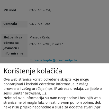
ZK ured
037 / 770 – 754,
Centrala
037 / 775 – 285
Službenik za
Mirsada Kajdić
odnose sa
037 / 775 – 285, lokal 27
javnošću i
informiranje
mirsada.kajdic@pravosudje.ba
Korištenje kolačića
Sekretar suda
Mirsada Kajdić
Ova web stranica koristi određene skripte koje mogu
037 / 775 – 285, lokal 27
pohranjivati i koristiti određene informacije iz vašeg
mirsada.kajdic@pravosudje.ba
browsera i vašeg uređaja (npr. IP adresa uređaja, varijable o
sesiji unutar browsera, ...).
Neke od ovih informacija su nam neophodne i bez njih web
stranica ne bi mogla fukcionisati u svom punom obimu, dok
neke nisu prijeko neophodne a služe za dodatne stvari (npr.
Fax
037 / 775 – 282