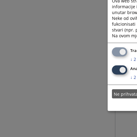
Ova web stra
informacije 
unutar brows
Neke od ovi
fukcionisat
stvari (npr.
Na ovom mjes
Tra
↓
2
Ana
↓
2
Ne prihva