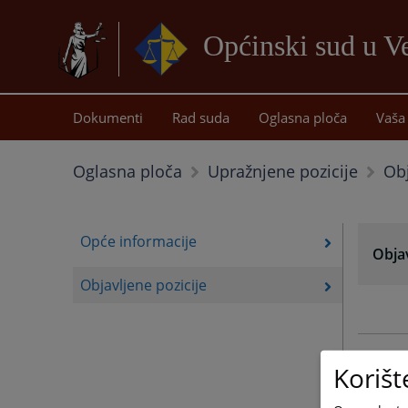
Općinski sud u Ve
Dokumenti
Rad suda
Oglasna ploča
Vaša 
Obj
Oglasna ploča
Upražnjene pozicije
Opće informacije
Objav
Objavljene pozicije
13.11.
Korišt
22.08.