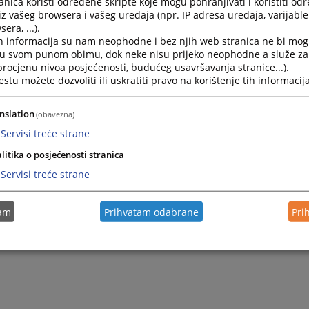
nica koristi određene skripte koje mogu pohranjivati i koristiti od
iz vašeg browsera i vašeg uređaja (npr. IP adresa uređaja, varijable 
era, ...).
h informacija su nam neophodne i bez njih web stranica ne bi mog
i u svom punom obimu, dok neke nisu prijeko neophodne a služe z
 procjenu nivoa posjećenosti, budućeg usavršavanja stranice...).
tu možete dozvoliti ili uskratiti pravo na korištenje tih informacija
nslation
(obavezna)
Servisi treće strane
litika o posjećenosti stranica
Servisi treće strane
tam
Prihvatam odabrane
Pri