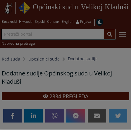
Općinski sud u Velikoj Kladuši
Bosanski
Hrvatski
Srpski
Српски
English
Prijava
Napredna pretraga
Dodatne sudije
Rad suda
Uposlenici suda
Dodatne sudije Općinskog suda u Velikoj
Kladuši
2334
PREGLEDA