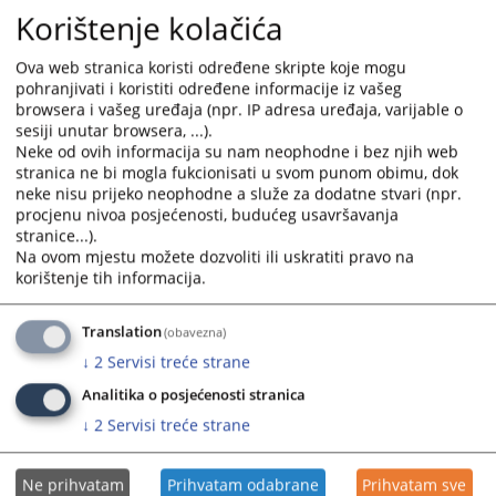
Korištenje kolačića
Ova web stranica koristi određene skripte koje mogu
pohranjivati i koristiti određene informacije iz vašeg
browsera i vašeg uređaja (npr. IP adresa uređaja, varijable o
sesiji unutar browsera, ...).
Neke od ovih informacija su nam neophodne i bez njih web
stranica ne bi mogla fukcionisati u svom punom obimu, dok
neke nisu prijeko neophodne a služe za dodatne stvari (npr.
procjenu nivoa posjećenosti, budućeg usavršavanja
stranice...).
Na ovom mjestu možete dozvoliti ili uskratiti pravo na
korištenje tih informacija.
Translation
(obavezna)
↓
2
Servisi treće strane
Analitika o posjećenosti stranica
↓
2
Servisi treće strane
Ne prihvatam
Prihvatam odabrane
Prihvatam sve