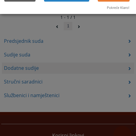
Pokreće Klaro!
1 - 1 / 1
1
Predsjednik suda
Sudije suda
Dodatne sudije
Stručni saradnici
Službenici i namještenici
Korisni linkovi