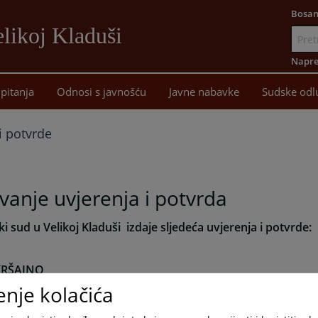
Bosan
likoj Kladuši
Idi
na
Napre
sadržaj
pitanja
Odnosi s javnošću
Javne nabavke
Sudske odl
i potvrde
vanje uvjerenja i potvrda
i sud u Velikoj Kladuši
izdaje sljedeća uvjerenja i potvrde:
KRŠAJNO
enje kolačića
jerenje o nekažnjavanju