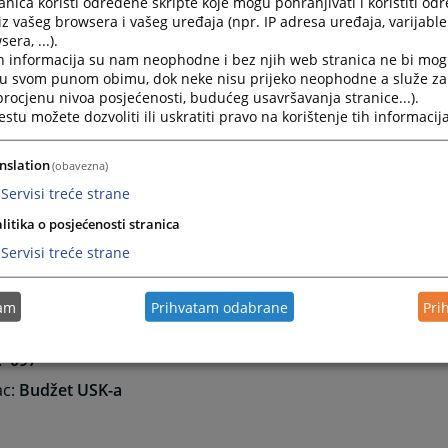
nica koristi određene skripte koje mogu pohranjivati i koristiti od
vjerenje da nije izrečena zaštitna mjera
iz vašeg browsera i vašeg uređaja (npr. IP adresa uređaja, varijable 
era, ...).
jerenje da ne postoji dug u Registru novčanih kazni BiH
h informacija su nam neophodne i bez njih web stranica ne bi mog
i u svom punom obimu, dok neke nisu prijeko neophodne a služe z
 procjenu nivoa posjećenosti, budućeg usavršavanja stranice...).
tu možete dozvoliti ili uskratiti pravo na korištenje tih informacija
VIČNO
nslation
(obavezna)
je da nije u toku krivični postupak
i da stranka nije osuđiv
Servisi treće strane
ažnom presudom za krivično djelo nespojivo sa dužnošću u i
litika o posjećenosti stranica
idira i da nije izrečena zaštitna mjera obavljanja djelatnosti
Servisi treće strane
vanje navedenih uvjerenja plaća se sudska taksa u iznosu o
 – račun :
3380002210005877
tam
Prihvatam odabrane
Pri
prihoda:
722221
:
097
ac:
Budžet USK-a