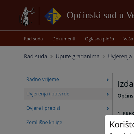
Općinski sud u Ve
Rad suda
Dokumenti
Oglasna ploča
Vaša 
Uvjerenja 
Rad suda
Upute građanima
Radno vrijeme
Izda
Uvjerenja i potvrde
Općinsk
Ovjere i prepisi
1. PRE
Korišt
Zemljišne knjige
a) Uv