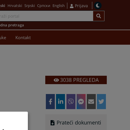
ski
Hrvatski
Srpski
Српски
English
Prijava
dna pretraga
uke
Kontakt
3038
PREGLEDA
Prateći dokumenti