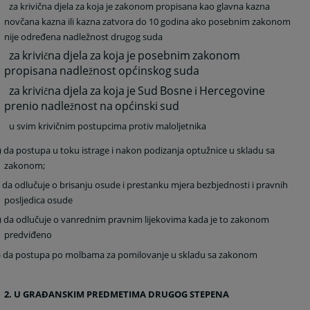
za krivična djela za koja je zakonom propisana kao glavna kazna
novčana kazna ili kazna zatvora do 10 godina ako posebnim zakonom
nije određena nadležnost drugog suda
za
krivi
na
djela
za
koja
je
posebnim
zakonom
č
propisana
nadle
nost
općinskog
suda
ž
za
krivi
na
djela
za
koja
je
Sud
Bosne
i
Hercegovine
č
prenio
nadle
nost
na
općinski
sud
ž
u svim krivičnim postupcima protiv maloljetnika
) da postupa u toku istrage i nakon podizanja optužnice u skladu sa
zakonom;
) da odlučuje o brisanju osude i prestanku mjera bezbjednosti i pravnih
posljedica osude
) da odlučuje o vanrednim pravnim lijekovima kada je to zakonom
predviđeno
) da postupa po molbama za pomilovanje u skladu sa zakonom
2. U GRAĐANSKIM PREDMETIMA DRUGOG STEPENA