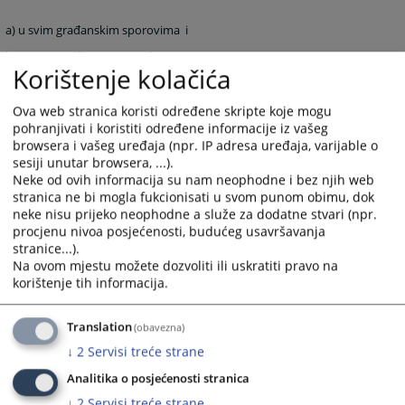
a) u svim građanskim sporovima
i
b) u vanparničnom postupku
Korištenje kolačića
3. U DRUGIM PREDMETIMA
Ova web stranica koristi određene skripte koje mogu
pohranjivati i koristiti određene informacije iz vašeg
browsera i vašeg uređaja (npr. IP adresa uređaja, varijable o
a) da sprovodi izvršni postupak,
sesiji unutar browsera, ...).
Neke od ovih informacija su nam neophodne i bez njih web
b) da određuje mjere obezbjeđenja
stranica ne bi mogla fukcionisati u svom punom obimu, dok
c) da obavlja zemljišnoknjižne poslove,
neke nisu prijeko neophodne a služe za dodatne stvari (npr.
procjenu nivoa posjećenosti, budućeg usavršavanja
d) da pruža pravnu pomoć sudovima u Bosni i
stranice...).
Hercegovini
Na ovom mjestu možete dozvoliti ili uskratiti pravo na
korištenje tih informacija.
e) da pruža međunarodnu pravnu pomoć
f) da vrši druge poslove određene zakonom
Translation
(obavezna)
↓
2
Servisi treće strane
Nadležnost, unutrašnje uređenje i rad suda regulisani su Zakonom o
Analitika o posjećenosti stranica
sudovima FBiH ( Službene Novine FBiH br. 38/05, 22/06, 63/10 ipr.
↓
2
Servisi treće strane