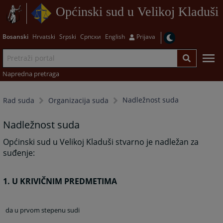
Općinski sud u Velikoj Kladuši
Bosanski
Hrvatski
Srpski
Српски
English
Prijava
Napredna pretraga
Nadležnost suda
Rad suda
Organizacija suda
Nadležnost suda
Općinski sud u Velikoj Kladuši stvarno je nadležan za
suđenje:
1. U KRIVIČNIM PREDMETIMA
da u prvom stepenu sudi