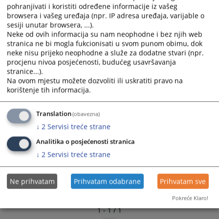
pohranjivati i koristiti određene informacije iz vašeg
browsera i vašeg uređaja (npr. IP adresa uređaja, varijable o
sesiji unutar browsera, ...).
Neke od ovih informacija su nam neophodne i bez njih web
stranica ne bi mogla fukcionisati u svom punom obimu, dok
neke nisu prijeko neophodne a služe za dodatne stvari (npr.
procjenu nivoa posjećenosti, budućeg usavršavanja
stranice...).
Na ovom mjestu možete dozvoliti ili uskratiti pravo na
korištenje tih informacija.
Translation
(obavezna)
↓
2
Servisi treće strane
Analitika o posjećenosti stranica
↓
2
Servisi treće strane
Ne prihvatam
Prihvatam odabrane
Prihvatam sve
Pokreće Klaro!
1 - 1 / 1