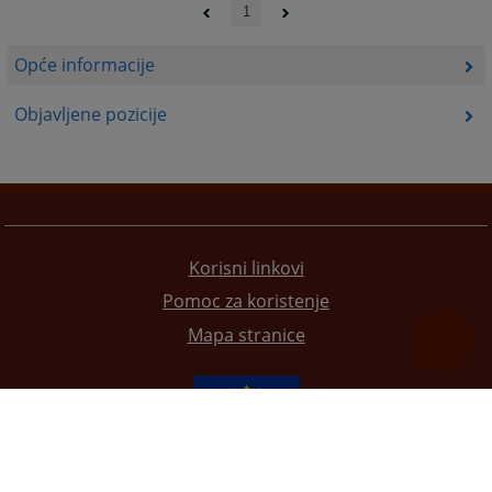
1
Opće informacije
Objavljene pozicije
Korisni linkovi
Pomoc za koristenje
Mapa stranice
Redizajn web stranice je finansirala Evropska unija. Za njen sadržaj isključivo je odgovorno
Visoko sudsko i tužilačko vijeće BiH i ona ne odražava nužno stavove Evropske unije.