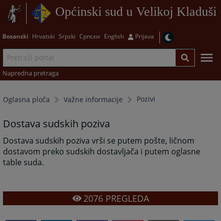
Općinski sud u Velikoj Kladuši
Bosanski
Hrvatski
Srpski
Српски
English
Prijava
Napredna pretraga
Pozivi
Oglasna ploča
Važne informacije
Dostava sudskih poziva
Dostava sudskih poziva vrši se putem pošte, ličnom
dostavom preko sudskih dostavljača i putem oglasne
table suda.
2076
PREGLEDA