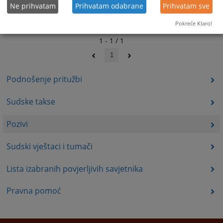
Ne prihvatam
Prihvatam odabrane
Prihvatam sve
Pokreće Klaro!
1 - 1 / 1
1
Podnošenje pritužbi
Sudske takse
Pozivi
Sudski vještaci i tumači
Lista izabranih povjerljivih savjetnika
Pravna pomoć