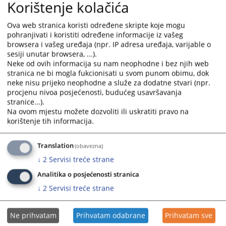
Korištenje kolačića
2. Građansko odjeljenje,
Ova web stranica koristi određene skripte koje mogu
3
Prekršajno odjeljenje
pohranjivati i koristiti određene informacije iz vašeg
4. Odjeljenje sudske uprave,
browsera i vašeg uređaja (npr. IP adresa uređaja, varijable o
sesiji unutar browsera, ...).
5. Zemljišno-knjižni ured,
Neke od ovih informacija su nam neophodne i bez njih web
stranica ne bi mogla fukcionisati u svom punom obimu, dok
neke nisu prijeko neophodne a služe za dodatne stvari (npr.
Poslove iz djelokruga rada organizacione jedinice sudijskih poslova
procjenu nivoa posjećenosti, budućeg usavršavanja
obavljaju:
stranice...).
Na ovom mjestu možete dozvoliti ili uskratiti pravo na
korištenje tih informacija.
a) krivično odjeljenje
b) građansko odjeljenje (parnično i vanparnično odjeljenje),
Translation
(obavezna)
c) prekršajno odjeljenje
↓
2
Servisi treće strane
Analitika o posjećenosti stranica
Više informacija možete naći u Pravilniku o unutrašnjoj organizaciji
↓
2
Servisi treće strane
Općinskog suda u Velikoj Kladuši, a koji se nalazi u "
"
1726
PREGLEDA
Ne prihvatam
Prihvatam odabrane
Prihvatam sve