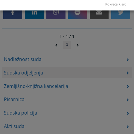
Pokreće Klaro!
1 - 1 / 1
1
Nadležnost suda
Sudska odjeljenja
Zemljišno-knjižna kancelarija
Pisarnica
Sudska policija
Akti suda