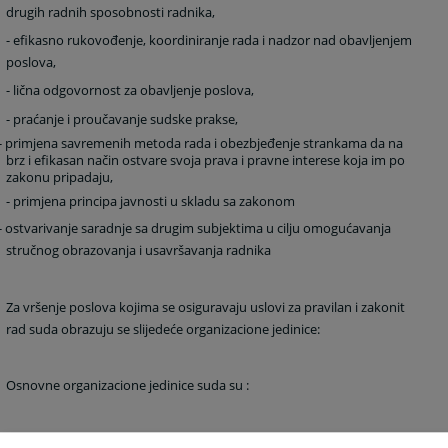
drugih radnih sposobnosti radnika,
- efikasno rukovođenje, koordiniranje rada i nadzor nad obavljenjem
poslova,
- lična odgovornost za obavljenje poslova,
- praćanje i proučavanje sudske prakse,
- primjena savremenih metoda rada i obezbjeđenje strankama da na
brz i efikasan način ostvare svoja prava i pravne interese koja im po
zakonu pripadaju,
- primjena principa javnosti u skladu sa zakonom
- ostvarivanje saradnje sa drugim subjektima u cilju omogućavanja
stručnog obrazovanja i usavršavanja radnika
Za vršenje poslova kojima se osiguravaju uslovi za pravilan i zakonit
rad suda obrazuju se slijedeće organizacione jedinice:
Osnovne organizacione jedinice suda su :
1. Krivično odjeljenje