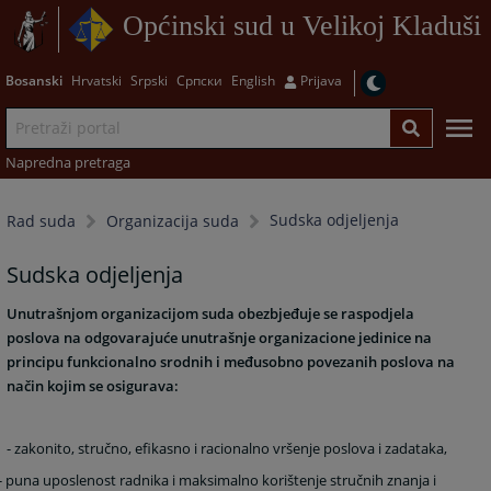
Općinski sud u Velikoj Kladuši
Bosanski
Hrvatski
Srpski
Српски
English
Prijava
Napredna pretraga
Sudska odjeljenja
Rad suda
Organizacija suda
Sudska odjeljenja
Unutrašnjom organizacijom suda obezbjeđuje se raspodjela
poslova na odgovarajuće unutrašnje organizacione jedinice na
principu funkcionalno srodnih i međusobno povezanih poslova na
način kojim se osigurava:
- zakonito, stručno, efikasno i racionalno vršenje poslova i zadataka,
- puna uposlenost radnika i maksimalno korištenje stručnih znanja i