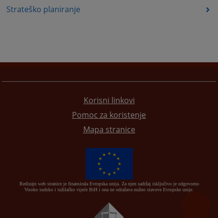
Strateško planiranje
Korisni linkovi
Pomoc za koristenje
Mapa stranice
Redizajn web stranice je finansirala Evropska unija. Za njen sadržaj isključivo je odgovorno
Visoko sudsko i tužilačko vijeće BiH i ona ne odražava nužno stavove Evropske unije.