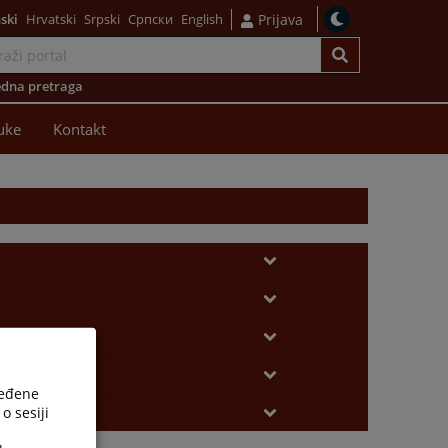
ski
Hrvatski
Srpski
Српски
English
Prijava
dna pretraga
uke
Kontakt
ređene
o sesiji