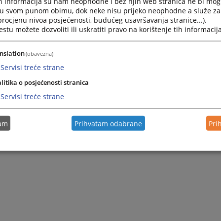
h informacija su nam neophodne i bez njih web stranica ne bi mog
i u svom punom obimu, dok neke nisu prijeko neophodne a služe z
 procjenu nivoa posjećenosti, budućeg usavršavanja stranice...).
tu možete dozvoliti ili uskratiti pravo na korištenje tih informacija
nslation
(obavezna)
Servisi treće strane
litika o posjećenosti stranica
Servisi treće strane
tam
Prihvatam odabrane
Pri