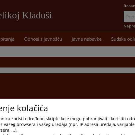
Bosan
likoj Kladuši
Idi
na
Napre
sadržaj
pitanja
Odnosi s javnošću
Javne nabavke
Sudske odl
enje kolačića
nica koristi određene skripte koje mogu pohranjivati i koristiti od
iz vašeg browsera i vašeg uređaja (npr. IP adresa uređaja, varijable 
era, ...).