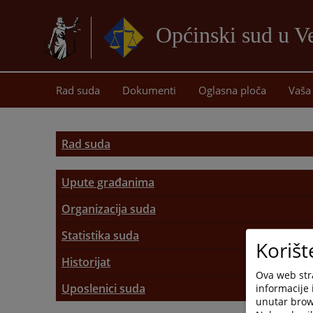
Općinski sud u Ve
Rad suda
Dokumenti
Oglasna ploča
Vaša 
Rad suda
Upute građanima
Radno vrijeme
Organizacija suda
Nadležnost suda
Statistika suda
Uvjerenja i potvrde
Korišt
Protok predmeta
Historijat
Sudska odjeljenja
Ovjere i prepisi
Ova web stra
Osnivanje suda
Uposlenici suda
informacije 
Zemljišno-knjižna kancelarija
Zemljišne knjige
unutar brows