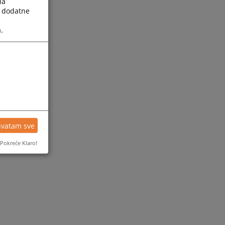
la
a dodatne
.
hvatam sve
Pokreće Klaro!