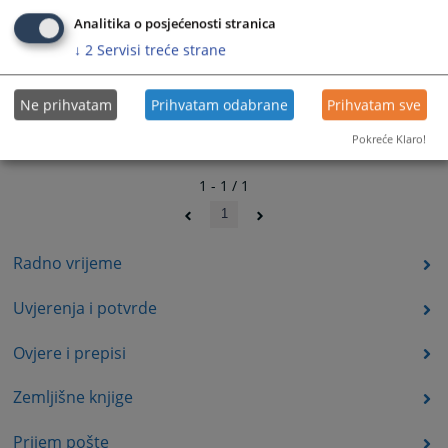
Analitika o posjećenosti stranica
↓
2
Servisi treće strane
Ne prihvatam
Prihvatam odabrane
Prihvatam sve
Pokreće Klaro!
1 - 1 / 1
1
Radno vrijeme
Uvjerenja i potvrde
Ovjere i prepisi
Zemljišne knjige
Prijem pošte