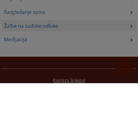
Razgledanje spisa
Žalbe na sudske odluke
Medijacija
Korisni linkovi
Pomoc za koristenje
Mapa stranice
Redizajn web stranice je finansirala Evropska unija. Za njen sadržaj isključivo je odgovorno
Visoko sudsko i tužilačko vijeće BiH i ona ne odražava nužno stavove Evropske unije.