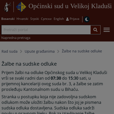
Općinski sud u Velikoj Kladuši
Bosanski
Hrvatski
Srpski
Српски
English
Prijava
Napredna pretraga
Žalbe na sudske odluke
Rad suda
Upute građanima
Žalbe na sudske odluke
Prijem žalbi na odluke Općinskog suda u Velikoj Kladuši
vrši se svaki radni dan od
07:30
do
15:30
sati, u
prijemnoj kancelariji ovog suda br. 3, a žalbe se zatim
prosleđuju Kantonalnom sudu u Bihaću.
Stranka u postupku koja nije zadovoljna sudskom
odlukom može uložiti žalbu nakon što joj je pismena
sudska odluka dostavljena. Sudska odluka sadrži
pouku o pravnom lijeku. Rok za izjavljivanje žalbe