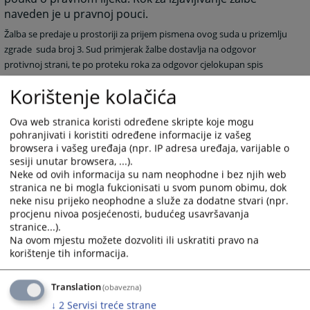
naveden je u pravnoj pouci.
Žalba se predaje u prostoriji za prijem pismena ovog suda u prizemlju
zgrade
suda broj 3. Sud primjerak žalbe dostavlja na odgovor
protivnoj strani, te po proteku roka za odgovor c
jelokupan spis
predmeta se dostavlja Kantonalnom sudu u Bihaću
koji je nadležan
Korištenje kolačića
da odlučuje o žalbi.
Ova web stranica koristi određene skripte koje mogu
1862
PREGLEDA
pohranjivati i koristiti određene informacije iz vašeg
browsera i vašeg uređaja (npr. IP adresa uređaja, varijable o
sesiji unutar browsera, ...).
Neke od ovih informacija su nam neophodne i bez njih web
stranica ne bi mogla fukcionisati u svom punom obimu, dok
neke nisu prijeko neophodne a služe za dodatne stvari (npr.
procjenu nivoa posjećenosti, budućeg usavršavanja
stranice...).
Na ovom mjestu možete dozvoliti ili uskratiti pravo na
korištenje tih informacija.
Translation
(obavezna)
↓
2
Servisi treće strane