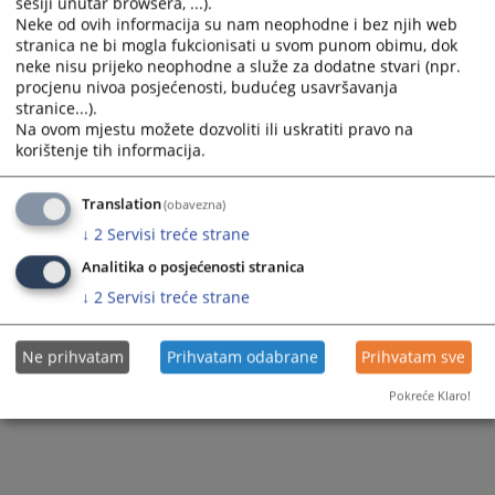
sesiji unutar browsera, ...).
Zapamti me
Neke od ovih informacija su nam neophodne i bez njih web
stranica ne bi mogla fukcionisati u svom punom obimu, dok
neke nisu prijeko neophodne a služe za dodatne stvari (npr.
Prijava
procjenu nivoa posjećenosti, budućeg usavršavanja
stranice...).
Na ovom mjestu možete dozvoliti ili uskratiti pravo na
Zaboravili ste lozinku?
korištenje tih informacija.
Želite postati član?
Translation
(obavezna)
↓
2
Servisi treće strane
Analitika o posjećenosti stranica
↓
2
Servisi treće strane
Ne prihvatam
Prihvatam odabrane
Prihvatam sve
Pokreće Klaro!