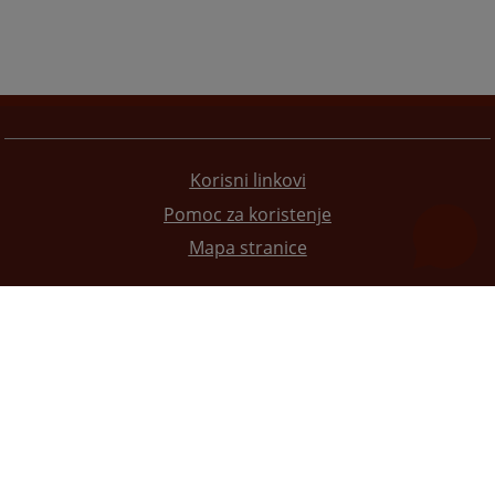
Korisni linkovi
Pomoc za koristenje
Mapa stranice
Redizajn web stranice je finansirala Evropska unija. Za njen sadržaj isključivo je odgovorno
Visoko sudsko i tužilačko vijeće BiH i ona ne odražava nužno stavove Evropske unije.