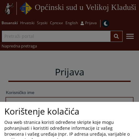
Općinski sud u Velikoj Kladuši
Bosanski
Hrvatski
Srpski
Српски
English
Prijava
Napredna pretraga
Prijava
Korisničko ime
Korištenje kolačića
Lozinka
Ova web stranica koristi određene skripte koje mogu
pohranjivati i koristiti određene informacije iz vašeg
browsera i vašeg uređaja (npr. IP adresa uređaja, varijable o