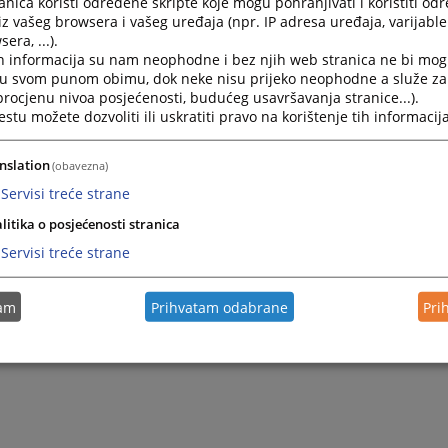
nica koristi određene skripte koje mogu pohranjivati i koristiti od
iz vašeg browsera i vašeg uređaja (npr. IP adresa uređaja, varijable 
era, ...).
h informacija su nam neophodne i bez njih web stranica ne bi mog
i u svom punom obimu, dok neke nisu prijeko neophodne a služe z
 procjenu nivoa posjećenosti, budućeg usavršavanja stranice...).
tu možete dozvoliti ili uskratiti pravo na korištenje tih informacija
nslation
(obavezna)
Servisi treće strane
litika o posjećenosti stranica
Servisi treće strane
tam
Prihvatam odabrane
Pri