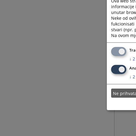
Ova web stra
informacije 
unutar brows
Neke od ovi
fukcionisat
stvari (npr.
Na ovom mjes
Tra
↓
2
Ana
↓
2
Ne prihva