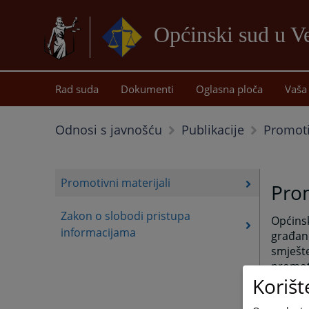
Općinski sud u Ve
Rad suda
Dokumenti
Oglasna ploča
Vaša 
Promoti
Odnosi s javnošću
Publikacije
Promotivni materijali
Prom
Zakon o slobodi pristupa
Općinsk
informacijama
građani
smješte
promoti
Korišt