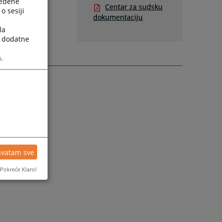
ređene
Centar za sudsku
o sesiji
dokumentaciju
la
a dodatne
.
hvatam sve
Pokreće Klaro!