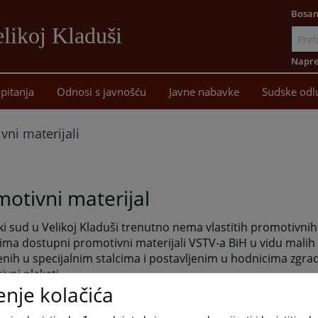
Bosan
likoj Kladuši
Idi
na
Napre
sadržaj
pitanja
Odnosi s javnošću
Javne nabavke
Sudske odl
vni materijali
otivni materijal
i sud u Velikoj Kladuši trenutno nema vlastitih promotivnih 
ma dostupni promotivni materijali VSTV-a BiH u vidu malih
nih u specijalnim stalcima i postavljenim u hodnicima zgrad
vni plakati.
enje kolačića