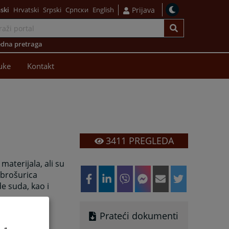
ski
Hrvatski
Srpski
Српски
English
Prijava
dna pretraga
uke
Kontakt
3411
PREGLEDA
materijala, ali su
 brošurica
e suda, kao i
Prateći dokumenti