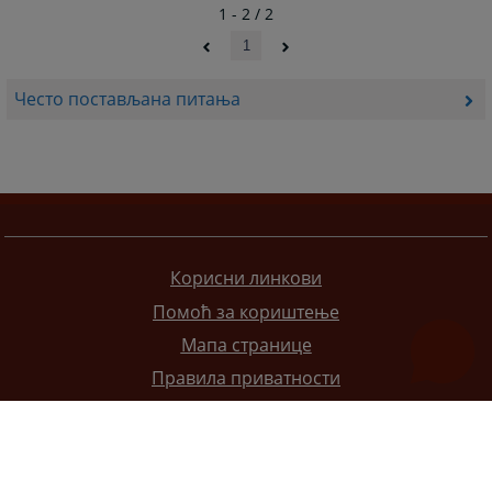
1 - 2 / 2
1
Често постављана питања
Корисни линкови
Помоћ за кориштење
Мапа странице
Правила приватности