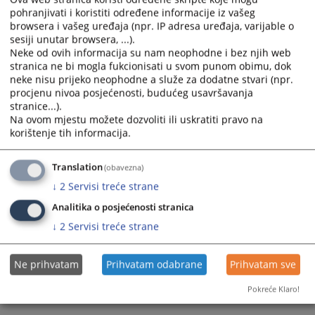
Окружног суда у Требињу?
pohranjivati i koristiti određene informacije iz vašeg
calendar
calendar
28.09.2010.
browsera i vašeg uređaja (npr. IP adresa uređaja, varijable o
and
and
sesiji unutar browsera, ...).
select
select
Neke od ovih informacija su nam neophodne i bez njih web
a
a
Признање страних судских и
stranica ne bi mogla fukcionisati u svom punom obimu, dok
date.
date.
neke nisu prijeko neophodne a služe za dodatne stvari (npr.
арбитражних одлука
Press
Press
procjenu nivoa posjećenosti, budućeg usavršavanja
the
the
stranice...).
Шта је потребно да би се признала и извршила
Na ovom mjestu možete dozvoliti ili uskratiti pravo na
question
question
арбитражна одлука?
korištenje tih informacija.
mark
mark
28.09.2010.
key
key
to
to
Translation
(obavezna)
get
get
↓
2
Servisi treće strane
the
the
Analitika o posjećenosti stranica
keyboard
keyboard
↓
2
Servisi treće strane
shortcuts
shortcuts
for
for
changing
changing
Ne prihvatam
Prihvatam odabrane
Prihvatam sve
dates.
dates.
Pokreće Klaro!