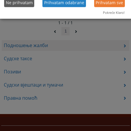
Ne prihvatam
Prihvatam odabrane
Prihvatam sve
Pokreće Klaro!
1 - 1 / 1
1
Подношење жалби
Судске таксе
Позиви
Судски вјештаци и тумачи
Правна помоћ