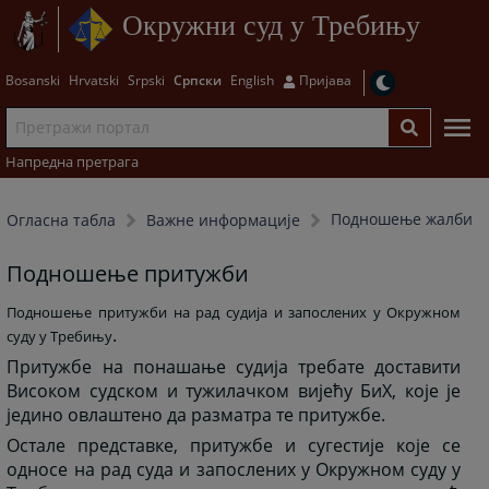
Окружни суд у Требињу
Bosanski
Hrvatski
Srpski
Српски
English
Пријава
Напредна претрага
Подношење жалби
Огласна табла
Важне информације
Подношење притужби
Подношење притужби на рад судија и запослених у Окружном
.
суду у Требињу
Притужбе на понашање судија требате доставити
Високом судском и тужилачком вијећу БиХ, које је
једино овлаштено да разматра те притужбе.
Остале представке, притужбе и сугестије које се
односе на рад суда и запослених у Окружном суду у