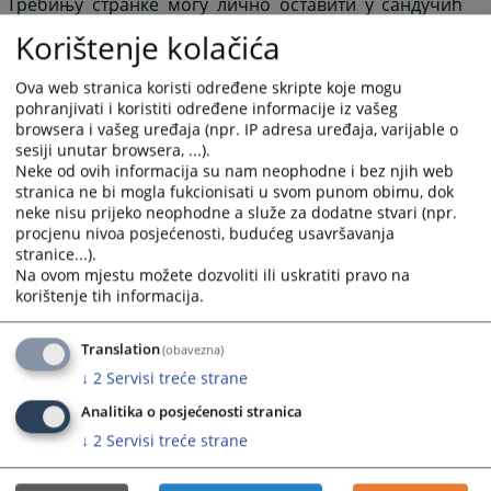
Требињу странке могу лично оставити у сандучић
који се налази у холу приземља зграде Окружног
Korištenje kolačića
суда у Требињу.
Ova web stranica koristi određene skripte koje mogu
4507
ПРЕГЛЕДА
pohranjivati i koristiti određene informacije iz vašeg
browsera i vašeg uređaja (npr. IP adresa uređaja, varijable o
sesiji unutar browsera, ...).
Neke od ovih informacija su nam neophodne i bez njih web
stranica ne bi mogla fukcionisati u svom punom obimu, dok
neke nisu prijeko neophodne a služe za dodatne stvari (npr.
procjenu nivoa posjećenosti, budućeg usavršavanja
stranice...).
Na ovom mjestu možete dozvoliti ili uskratiti pravo na
korištenje tih informacija.
Translation
(obavezna)
↓
2
Servisi treće strane
Analitika o posjećenosti stranica
↓
2
Servisi treće strane