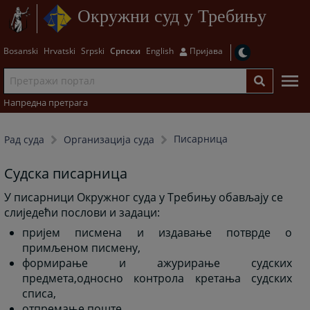
Окружни суд у Требињу
Bosanski
Hrvatski
Srpski
Српски
English
Пријава
Напредна претрага
Писарница
Рад суда
Организација суда
Судска писарница
У писарници Окружног суда у Требињу обављају се
слиједећи послови и задаци:
пријем писмена и издавање потврде о
примљеном писмену,
формирање и ажурирање судских
предмета,односно контрола кретања судских
списа,
отпремање поште,