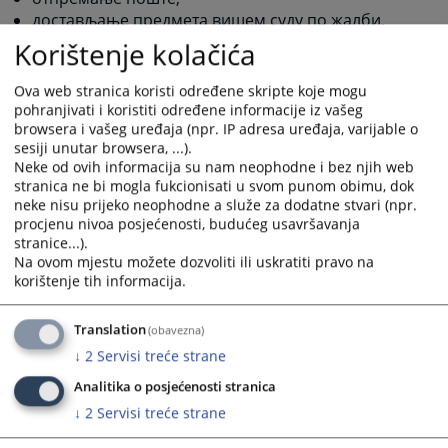
достављање предмета вишем суду по жалби,
депоновање списа у архиву и уништавање
Korištenje kolačića
безвриједног регистратурског материјала.
Ova web stranica koristi određene skripte koje mogu
pohranjivati i koristiti određene informacije iz vašeg
1615
ПРЕГЛЕДА
browsera i vašeg uređaja (npr. IP adresa uređaja, varijable o
sesiji unutar browsera, ...).
Neke od ovih informacija su nam neophodne i bez njih web
stranica ne bi mogla fukcionisati u svom punom obimu, dok
neke nisu prijeko neophodne a služe za dodatne stvari (npr.
procjenu nivoa posjećenosti, budućeg usavršavanja
stranice...).
Na ovom mjestu možete dozvoliti ili uskratiti pravo na
korištenje tih informacija.
Translation
(obavezna)
↓
2
Servisi treće strane
Analitika o posjećenosti stranica
↓
2
Servisi treće strane