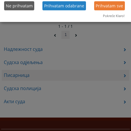
Ne prihvatam
Prihvatam odabrane
Prihvatam sve
Pokreće Klaro!
1 - 1 / 1
1
Надлежност суда
Судска одјељења
Писарница
Судска полиција
Акти суда