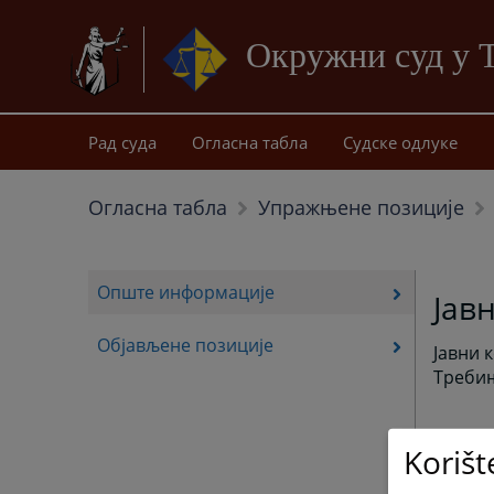
Окружни суд у 
Рад суда
Огласна табла
Судске одлуке
Огласна табла
Упражњене позиције
Опште информације
Јав
Објављене позиције
Јавни 
Треби
Korišt