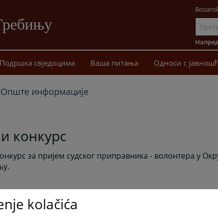
Bosansk
Требињу
Иди
на
Напред
садржај
Подршка свједоцима
Ваша питања
Односи с јавнош
Опште информације
ни конкурс
конкурс за пријем судског приправника - волонтера у Ок
њу.
enje kolačića