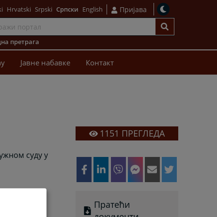
i
Hrvatski
Srpski
Српски
English
Пријава
на претрага
ћу
Јавне набавке
Контакт
1151
ПРЕГЛЕДА
ружном суду у
Пратећи
документи