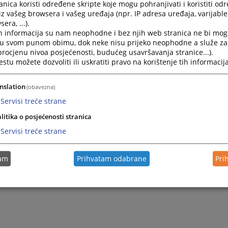
nica koristi određene skripte koje mogu pohranjivati i koristiti od
iz vašeg browsera i vašeg uređaja (npr. IP adresa uređaja, varijable 
era, ...).
h informacija su nam neophodne i bez njih web stranica ne bi mog
i u svom punom obimu, dok neke nisu prijeko neophodne a služe z
 procjenu nivoa posjećenosti, budućeg usavršavanja stranice...).
tu možete dozvoliti ili uskratiti pravo na korištenje tih informacija
nslation
(obavezna)
нутно нема упражњених позици
Servisi treće strane
но нема упражњених позиција.
litika o posjećenosti stranica
Servisi treće strane
tam
Prihvatam odabrane
Pri