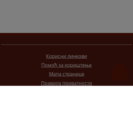
Корисни линкови
Помоћ за кориштење
Мапа странице
Правила приватности
Редизајн веб странице финансирала је Европска унија. Искључиво је одговоран за његов садржај
Високи судски и тужилачки савијет БиХ такођер не одражава нужно ставове Европске уније.