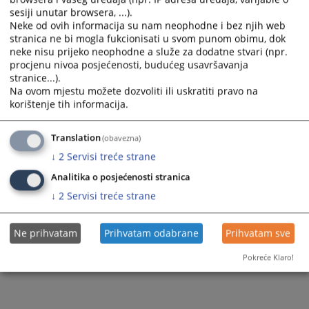
Правна помоћ
sesiji unutar browsera, ...).
Neke od ovih informacija su nam neophodne i bez njih web
stranica ne bi mogla fukcionisati u svom punom obimu, dok
neke nisu prijeko neophodne a služe za dodatne stvari (npr.
procjenu nivoa posjećenosti, budućeg usavršavanja
stranice...).
Na ovom mjestu možete dozvoliti ili uskratiti pravo na
korištenje tih informacija.
Translation
(obavezna)
↓
2
Servisi treće strane
Analitika o posjećenosti stranica
↓
2
Servisi treće strane
Ne prihvatam
Prihvatam odabrane
Prihvatam sve
Pokreće Klaro!