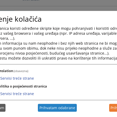
Јавни конкурс
enje kolačića
Јавни конкурс и прописани образац пријаве (ћирил
nica koristi određene skripte koje mogu pohranjivati i koristiti od
конкурс можете у цијелости видјети/преузети у при
iz vašeg browsera i vašeg uređaja (npr. IP adresa uređaja, varijable 
08.07.2026.
era, ...).
h informacija su nam neophodne i bez njih web stranica ne bi mog
i u svom punom obimu, dok neke nisu prijeko neophodne a služe z
Врховни суд Републике Српске потврдио пресуду 
 procjenu nivoa posjećenosti, budućeg usavršavanja stranice...).
tu možete dozvoliti ili uskratiti pravo na korištenje tih informacija
Пресудом Врховног суда Републике Српске број 15 0 
као неосноване жалбе браниоца оптуженог И.Е. и о
пресуда Окружног суда у Требињу...
nslation
(obavezna)
06.07.2026.
Servisi treće strane
litika o posjećenosti stranica
Јавни конкурс
Servisi treće strane
Јавни конкурс за пријем судијског приправника у 
tam
Prihvatam odabrane
Pri
24.06.2026.