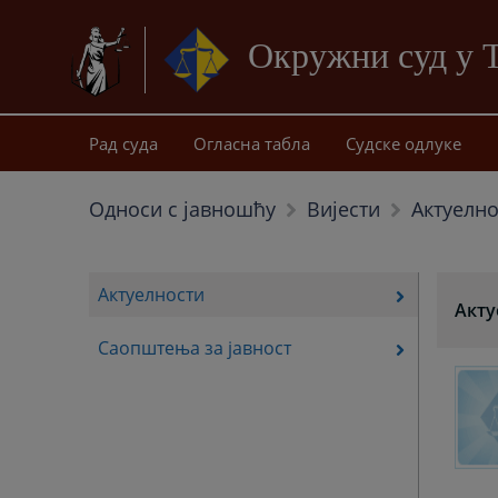
Окружни суд у 
Рад суда
Огласна табла
Судске одлуке
Актуелно
Односи с јавношћу
Вијести
Актуелности
Акту
Саопштења за јавност