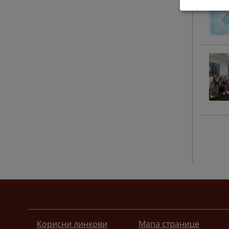
Корисни линкови
Мапа странице