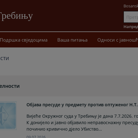
Bosansk
Требињу
Иди
на
Напред
садржај
Подршка свједоцима
Ваша питања
Односи с јавнош
сти
елности
Објава пресуде у предмету против оптуженог Н.Т.
Вијеће Окружног суда у Требињу је дана 7.7.2026. 
К донијело и јавно објавило неправоснажну пресуду 
починио кривично дјело Убиство...
09.07.2026.