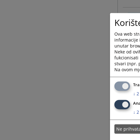
Korišt
Ova web stra
informacije 
unutar brows
Neke od ovi
fukcionisat
stvari (npr.
Na ovom mjes
Tra
↓
2
Ana
↓
2
Ne prihva