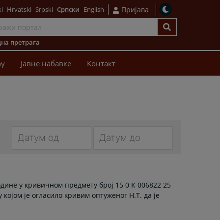
i
Hrvatski
Srpski
Српски
English
Пријава
на претрага
ћу
Јавне набавке
Контакт
Navigate
Navigate
forward
forward
to
to
године у кривичном предмету број 15 0 К 006822 25
interact
interact
којом је огласило кривим оптуженог Н.Т. да је
with
with
the
the
calendar
calendar