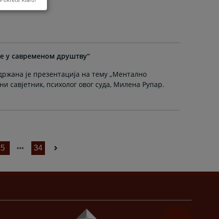
е у савременом друштву“
одржана је презентација на тему „Ментално
ни савјетник, психолог овог суда, Милена Рупар.
5
34