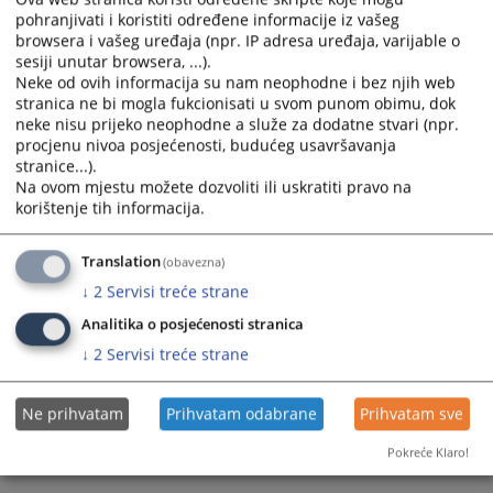
pohranjivati i koristiti određene informacije iz vašeg
calendar
calendar
browsera i vašeg uređaja (npr. IP adresa uređaja, varijable o
and
and
sesiji unutar browsera, ...).
select
select
Neke od ovih informacija su nam neophodne i bez njih web
a
a
stranica ne bi mogla fukcionisati u svom punom obimu, dok
date.
date.
neke nisu prijeko neophodne a služe za dodatne stvari (npr.
Press
Press
procjenu nivoa posjećenosti, budućeg usavršavanja
the
the
stranice...).
Na ovom mjestu možete dozvoliti ili uskratiti pravo na
question
question
korištenje tih informacija.
mark
mark
key
key
to
to
Translation
(obavezna)
get
get
↓
2
Servisi treće strane
the
the
Analitika o posjećenosti stranica
keyboard
keyboard
↓
2
Servisi treće strane
shortcuts
shortcuts
for
for
changing
changing
Ne prihvatam
Prihvatam odabrane
Prihvatam sve
dates.
dates.
Pokreće Klaro!