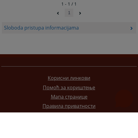
1 - 1 / 1
1
Sloboda pristupa informacijama
Корисни линкови
Помоћ за кориштење
Мапа странице
Правила приватности