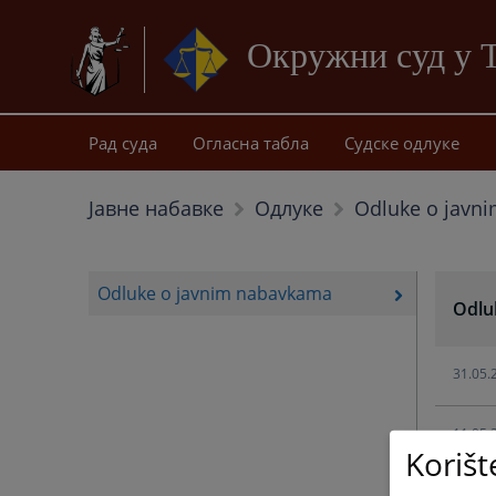
Окружни суд у 
Рад суда
Огласна табла
Судске одлуке
Odluke o javn
Јавне набавке
Одлуке
Odluke o javnim nabavkama
Odlu
31.05.
11.05.
Korišt
01.02.