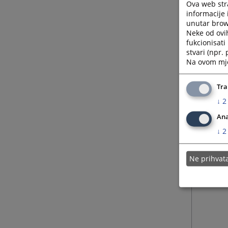
Ova web stra
informacije 
unutar brows
Neke od ovi
fukcionisat
stvari (npr.
Na ovom mjes
Tra
↓
2
Ana
↓
2
Ne prihva