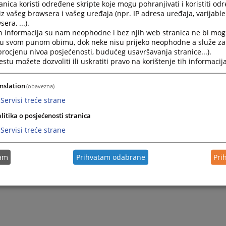
nica koristi određene skripte koje mogu pohranjivati i koristiti od
iz vašeg browsera i vašeg uređaja (npr. IP adresa uređaja, varijable 
era, ...).
h informacija su nam neophodne i bez njih web stranica ne bi mog
i u svom punom obimu, dok neke nisu prijeko neophodne a služe z
 procjenu nivoa posjećenosti, budućeg usavršavanja stranice...).
tu možete dozvoliti ili uskratiti pravo na korištenje tih informacija
nslation
(obavezna)
Servisi treće strane
litika o posjećenosti stranica
Servisi treće strane
tam
Prihvatam odabrane
Pri