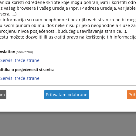
nica koristi određene skripte koje mogu pohranjivati i koristiti od
iz vašeg browsera i vašeg uređaja (npr. IP adresa uređaja, varijable 
era, ...).
h informacija su nam neophodne i bez njih web stranica ne bi mog
i u svom punom obimu, dok neke nisu prijeko neophodne a služe z
 procjenu nivoa posjećenosti, budućeg usavršavanja stranice...).
tu možete dozvoliti ili uskratiti pravo na korištenje tih informacija
nslation
(obavezna)
Servisi treće strane
litika o posjećenosti stranica
Servisi treće strane
tam
Prihvatam odabrane
Pri