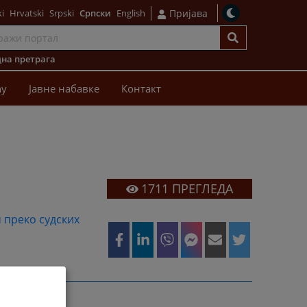
i
Hrvatski
Srpski
Српски
English
Пријава
на претрага
ћу
Јавне набавке
Контакт
1711
ПРЕГЛЕДА
 преко судских