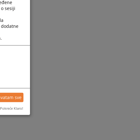
ređene
o sesiji
la
a dodatne
.
hvatam sve
Pokreće Klaro!