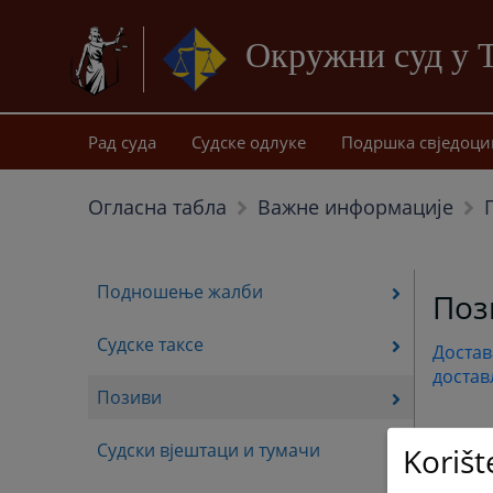
Окружни суд у 
Рад суда
Судске одлуке
Подршка свједоци
Огласна табла
Важне информације
Подношење жалби
Поз
Судске таксе
Достав
достав
Позиви
Судски вјештаци и тумачи
Korišt