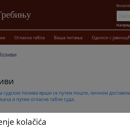
Bosansk
Требињу
Иди
на
Напред
садржај
ма
Огласна табла
Ваша питања
Односи с јавнош
Позиви
иви
а судских позива врши се путем поште, личном доставом
љача и путем огласне табле суда.
enje kolačića