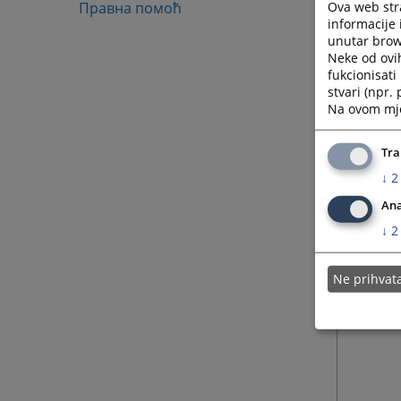
Ova web stra
Правна помоћ
informacije 
unutar brows
Neke od ovi
fukcionisat
stvari (npr.
Na ovom mjes
Tra
↓
2
Ana
↓
2
Ne prihva