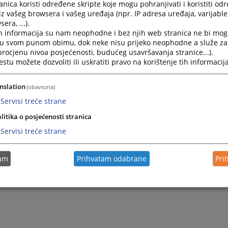
nica koristi određene skripte koje mogu pohranjivati i koristiti od
iz vašeg browsera i vašeg uređaja (npr. IP adresa uređaja, varijable 
era, ...).
h informacija su nam neophodne i bez njih web stranica ne bi mog
i u svom punom obimu, dok neke nisu prijeko neophodne a služe z
 procjenu nivoa posjećenosti, budućeg usavršavanja stranice...).
tu možete dozvoliti ili uskratiti pravo na korištenje tih informacija
nslation
(obavezna)
Servisi treće strane
litika o posjećenosti stranica
Servisi treće strane
tam
Prihvatam odabrane
Pri