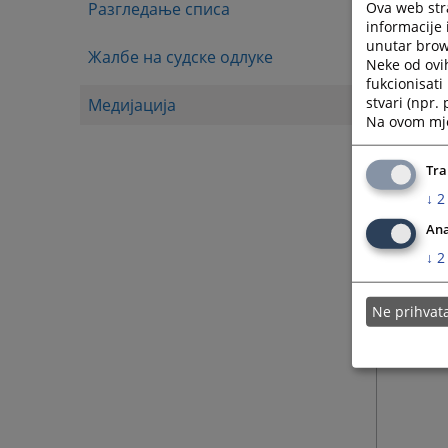
Ova web stra
Разгледање списа
informacije 
unutar brows
Жалбе на судске одлуке
Neke od ovi
fukcionisat
stvari (npr.
Медијација
Na ovom mjes
Tra
↓
2
Ana
↓
2
Ne prihva