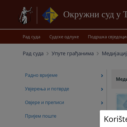
Окружни суд у 
Рад суда
Судске одлуке
Подршка свједоци
Медијаци
Рад суда
Упуте грађанима
Радно вријеме
Меди
Увјерења и потврде
Овјере и преписи
Пријем поште
Korišt