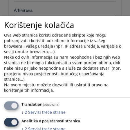
Arhivirana
Ne
Korištenje kolačića
Datum od
Ova web stranica koristi određene skripte koje mogu
pohranjivati i koristiti određene informacije iz vašeg
browsera i vašeg uređaja (npr. IP adresa uređaja, varijable o
sesiji unutar browsera, ...).
Navigate
Neke od ovih informacija su nam neophodne i bez njih web
forward
Datum do
stranica ne bi mogla fukcionisati u svom punom obimu, dok
to
neke nisu prijeko neophodne a služe za dodatne stvari (npr.
interact
procjenu nivoa posjećenosti, budućeg usavršavanja
with
Navigate
stranice...).
the
forward
Sortiraj po
Na ovom mjestu možete dozvoliti ili uskratiti pravo na
calendar
to
korištenje tih informacija.
and
interact
Одабери...
select
with
a
the
Translation
(obavezna)
date.
Napredne stavke
calendar
↓
2
Servisi treće strane
Press
and
the
select
Analitika o posjećenosti stranica
Pretraži
question
a
↓
2
Servisi treće strane
mark