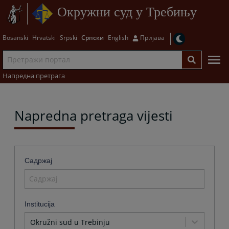
Окружни суд у Требињу
Bosanski
Hrvatski
Srpski
Српски
English
Пријава
Напредна претрага
Napredna pretraga vijesti
Садржај
Institucija
Okružni sud u Trebinju