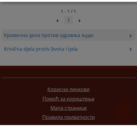
1 - 1 / 1
1
Кривична дела против здравља људи
Krivična djela protiv života i tjela
Корисни линкови
Помоћ за кориштење
Мапа странице
Правила приватности