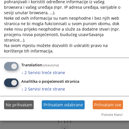
pohranjivati i koristiti određene informacije iz vašeg
browsera i vašeg uređaja (npr. IP adresa uređaja, varijable o
sesiji unutar browsera, ...).
Линкови
Neke od ovih informacija su nam neophodne i bez njih web
stranica ne bi mogla fukcionisati u svom punom obimu, dok
Распоред суђења
neke nisu prijeko neophodne a služe za dodatne stvari (npr.
procjenu nivoa posjećenosti, budućeg usavršavanja
stranice...).
Na ovom mjestu možete dozvoliti ili uskratiti pravo na
korištenje tih informacija.
Translation
(obavezna)
↓
2
Servisi treće strane
Analitika o posjećenosti stranica
↓
2
Servisi treće strane
Ne prihvatam
Prihvatam odabrane
Prihvatam sve
Pokreće Klaro!
1 - 1 / 1