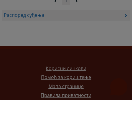
1
Распоред суђења
Корисни линкови
Помоћ за кориштење
Мапа странице
Правила приватности
Редизајн веб странице финансирала је Европска унија. Искључиво је одговоран за његов садржај
Високи судски и тужилачки савијет БиХ такођер не одражава нужно ставове Европске уније.