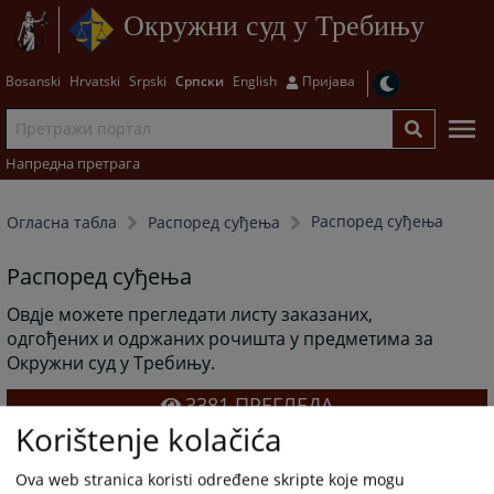
Окружни суд у Требињу
Bosanski
Hrvatski
Srpski
Српски
English
Пријава
Напредна претрага
Распоред суђења
Огласна табла
Распоред суђења
Распоред суђења
Овдје можете прегледати листу заказаних,
одгођених и одржаних рочишта у предметима за
Окружни суд у Требињу.
3381
ПРЕГЛЕДА
Korištenje kolačića
Ova web stranica koristi određene skripte koje mogu